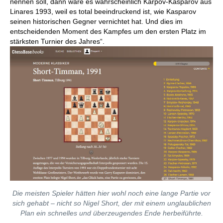
nennen soll, dann wäre es wahrscheinlich Karpov-Kasparov aus
Linares 1993, weil es total beeindruckend ist, wie Kasparov
seinen historischen Gegner vernichtet hat. Und dies im
entscheidenden Moment des Kampfes um den ersten Platz im
stärksten Turnier des Jahres“.
Die meisten Spieler hätten hier wohl noch eine lange Partie vor
sich gehabt – nicht so Nigel Short, der mit einem unglaublichen
Plan ein schnelles und überzeugendes Ende herbeiführte.