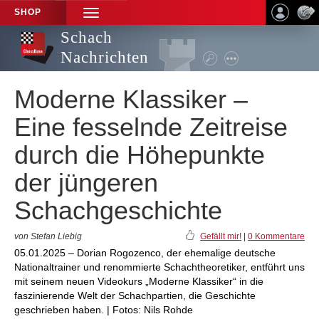
SHOP
TOGGLE
NAVIGATION
Schach
Nachrichten
Moderne Klassiker –
Eine fesselnde Zeitreise
durch die Höhepunkte
der jüngeren
Schachgeschichte
von Stefan Liebig
Gefällt mir!
|
0 Kommentare
05.01.2025 – Dorian Rogozenco, der ehemalige deutsche
Nationaltrainer und renommierte Schachtheoretiker, entführt uns
mit seinem neuen Videokurs „Moderne Klassiker“ in die
faszinierende Welt der Schachpartien, die Geschichte
geschrieben haben. | Fotos: Nils Rohde