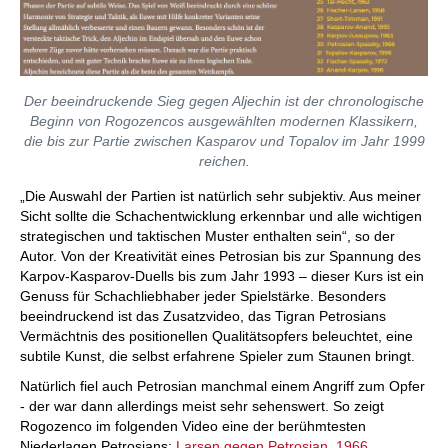
Der beeindruckende Sieg gegen Aljechin ist der chronologische
Beginn von Rogozencos ausgewählten modernen Klassikern,
die bis zur Partie zwischen Kasparov und Topalov im Jahr 1999
reichen.
„Die Auswahl der Partien ist natürlich sehr subjektiv. Aus meiner
Sicht sollte die Schachentwicklung erkennbar und alle wichtigen
strategischen und taktischen Muster enthalten sein“, so der
Autor. Von der Kreativität eines Petrosian bis zur Spannung des
Karpov-Kasparov-Duells bis zum Jahr 1993 – dieser Kurs ist ein
Genuss für Schachliebhaber jeder Spielstärke. Besonders
beeindruckend ist das Zusatzvideo, das Tigran Petrosians
Vermächtnis des positionellen Qualitätsopfers beleuchtet, eine
subtile Kunst, die selbst erfahrene Spieler zum Staunen bringt.
Natürlich fiel auch Petrosian manchmal einem Angriff zum Opfer
- der war dann allerdings meist sehr sehenswert. So zeigt
Rogozenco im folgenden Video eine der berühmtesten
Niederlagen Petrosians:
Larsen gegen Petrosian, 1966