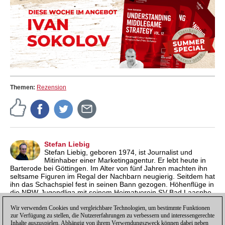
Themen:
Rezension
Stefan Liebig
Stefan Liebig, geboren 1974, ist Journalist und
Mitinhaber einer Marketingagentur. Er lebt heute in
Barterode bei Göttingen. Im Alter von fünf Jahren machten ihn
seltsame Figuren im Regal der Nachbarn neugierig. Seitdem hat
ihn das Schachspiel fest in seinen Bann gezogen. Höhenflüge in
die NRW-Jugendliga mit seinem Heimatverein SV Bad Laasphe
und einige Einsätze in der Zweitligamannschaft von Tempo
Göttingen waren Highlights für den ehemaligen
Wir verwenden Cookies und vergleichbare Technologien, um bestimmte Funktionen
zur Verfügung zu stellen, die Nutzererfahrungen zu verbessern und interessengerechte
Jugendsüdwestfalenmeister.
Inhalte auszuspielen. Abhängig von ihrem Verwendungszweck können dabei neben