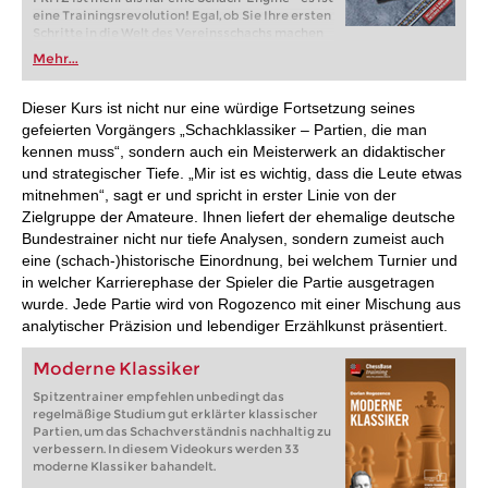
eine Trainingsrevolution! Egal, ob Sie Ihre ersten
Schritte in die Welt des Vereinsschachs machen
oder bereits auf Turnierniveau spielen: Mit
Mehr...
FRITZ trainieren Sie effizienter, intelligenter und
individueller als je zuvor.
Dieser Kurs ist nicht nur eine würdige Fortsetzung seines
gefeierten Vorgängers „Schachklassiker – Partien, die man
kennen muss“, sondern auch ein Meisterwerk an didaktischer
und strategischer Tiefe. „Mir ist es wichtig, dass die Leute etwas
mitnehmen“, sagt er und spricht in erster Linie von der
Zielgruppe der Amateure. Ihnen liefert der ehemalige deutsche
Bundestrainer nicht nur tiefe Analysen, sondern zumeist auch
eine (schach-)historische Einordnung, bei welchem Turnier und
in welcher Karrierephase der Spieler die Partie ausgetragen
wurde. Jede Partie wird von Rogozenco mit einer Mischung aus
analytischer Präzision und lebendiger Erzählkunst präsentiert.
Moderne Klassiker
Spitzentrainer empfehlen unbedingt das
regelmäßige Studium gut erklärter klassischer
Partien, um das Schachverständnis nachhaltig zu
verbessern. In diesem Videokurs werden 33
moderne Klassiker bahandelt.