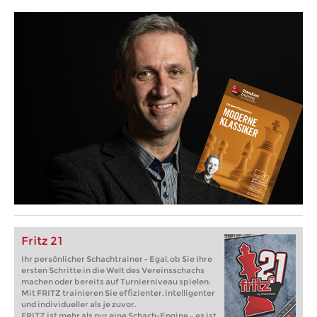
Fritz 21
Ihr persönlicher Schachtrainer - Egal, ob Sie Ihre
ersten Schritte in die Welt des Vereinsschachs
machen oder bereits auf Turnierniveau spielen:
Mit FRITZ trainieren Sie effizienter, intelligenter
und individueller als je zuvor.
FRITZ ist mehr als nur eine Schach-Engine – es ist