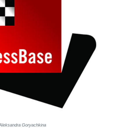
Aleksandra Goryachkina