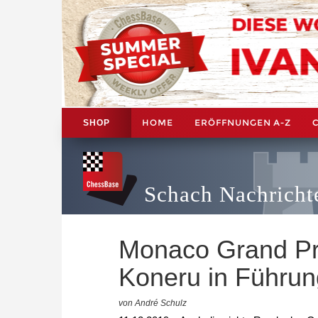
HOME
ERÖFFNUNGEN A-Z
SHOP
Schach Nachricht
Monaco Grand Pr
Koneru in Führun
von André Schulz