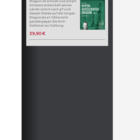
Dragon ist schnell und scharf.
Schwarz entwickelt seinen
Läufer sofort nach g7 und
dessen Stärke auf der langen
Diagonale a1-h8 kommt
gerade gegen die Anti-
Sizilianer zur Geltung.
39,90 €