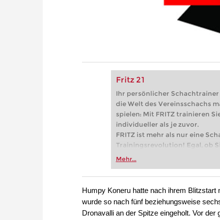
Fritz 21
Ihr persönlicher Schachtrainer -
die Welt des Vereinsschachs m
spielen: Mit FRITZ trainieren Sie
individueller als je zuvor.
FRITZ ist mehr als nur eine Sch
Trainingsrevolution! Egal, ob Si
Vereinsschachs machen oder ber
Mehr...
FRITZ trainieren Sie effizienter,
zuvor.
Humpy Koneru hatte nach ihrem Blitzstart
wurde so nach fünf beziehungsweise sech
Dronavalli an der Spitze eingeholt. Vor der 