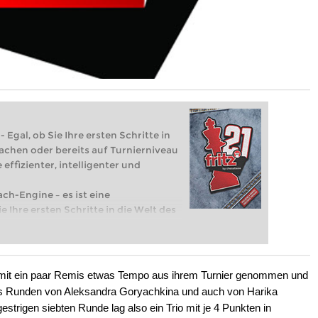
 Egal, ob Sie Ihre ersten Schritte in
achen oder bereits auf Turnierniveau
 effizienter, intelligenter und
ach-Engine – es ist eine
e Ihre ersten Schritte in die Welt des
eits auf Turnierniveau spielen: Mit
 intelligenter und individueller als je
 mit ein paar Remis etwas Tempo aus ihrem Turnier genommen und
s Runden von Aleksandra Goryachkina und auch von Harika
gestrigen siebten Runde lag also ein Trio mit je 4 Punkten in