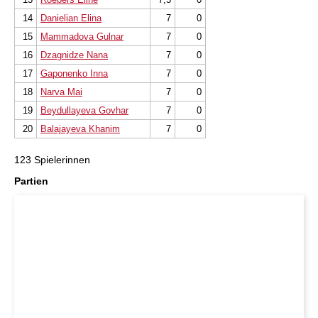
14
Danielian Elina
7
0
15
Mammadova Gulnar
7
0
16
Dzagnidze Nana
7
0
17
Gaponenko Inna
7
0
18
Narva Mai
7
0
19
Beydullayeva Govhar
7
0
20
Balajayeva Khanim
7
0
123 Spielerinnen
Partien