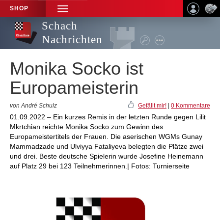
SHOP
TOGGLE
NAVIGATION
Schach
Nachrichten
Monika Socko ist
Europameisterin
von André Schulz
Gefällt mir!
|
0 Kommentare
01.09.2022 – Ein kurzes Remis in der letzten Runde gegen Lilit
Mkrtchian reichte Monika Socko zum Gewinn des
Europameistertitels der Frauen. Die aserischen WGMs Gunay
Mammadzade und Ulviyya Fataliyeva belegten die Plätze zwei
und drei. Beste deutsche Spielerin wurde Josefine Heinemann
auf Platz 29 bei 123 Teilnehmerinnen.| Fotos: Turnierseite