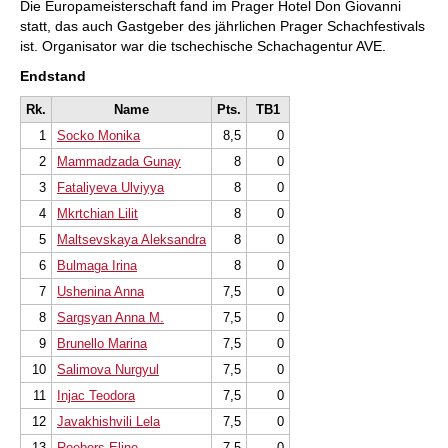
Die Europameisterschaft fand im Prager Hotel Don Giovanni
statt, das auch Gastgeber des jährlichen Prager Schachfestivals
ist. Organisator war die tschechische Schachagentur AVE.
Endstand
Rk.
Name
Pts.
TB1
1
Socko Monika
8,5
0
2
Mammadzada Gunay
8
0
3
Fataliyeva Ulviyya
8
0
4
Mkrtchian Lilit
8
0
5
Maltsevskaya Aleksandra
8
0
6
Bulmaga Irina
8
0
7
Ushenina Anna
7,5
0
8
Sargsyan Anna M.
7,5
0
9
Brunello Marina
7,5
0
10
Salimova Nurgyul
7,5
0
11
Injac Teodora
7,5
0
12
Javakhishvili Lela
7,5
0
13
Roebers Eline
7,5
0