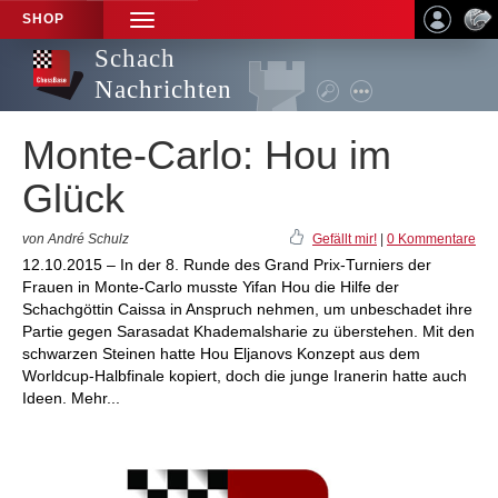
SHOP
TOGGLE
NAVIGATION
Schach
Nachrichten
Monte-Carlo: Hou im
Glück
von André Schulz
Gefällt mir!
|
0 Kommentare
12.10.2015 – In der 8. Runde des Grand Prix-Turniers der
Frauen in Monte-Carlo musste Yifan Hou die Hilfe der
Schachgöttin Caissa in Anspruch nehmen, um unbeschadet ihre
Partie gegen Sarasadat Khademalsharie zu überstehen. Mit den
schwarzen Steinen hatte Hou Eljanovs Konzept aus dem
Worldcup-Halbfinale kopiert, doch die junge Iranerin hatte auch
Ideen. Mehr...