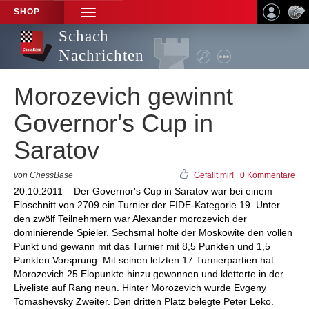
SHOP
TOGGLE
NAVIGATION
Schach
Nachrichten
Morozevich gewinnt
Governor's Cup in
Saratov
von ChessBase
Gefällt mir!
|
0 Kommentare
20.10.2011 – Der Governor's Cup in Saratov war bei einem
Eloschnitt von 2709 ein Turnier der FIDE-Kategorie 19. Unter
den zwölf Teilnehmern war Alexander morozevich der
dominierende Spieler. Sechsmal holte der Moskowite den vollen
Punkt und gewann mit das Turnier mit 8,5 Punkten und 1,5
Punkten Vorsprung. Mit seinen letzten 17 Turnierpartien hat
Morozevich 25 Elopunkte hinzu gewonnen und kletterte in der
Liveliste auf Rang neun. Hinter Morozevich wurde Evgeny
Tomashevsky Zweiter. Den dritten Platz belegte Peter Leko.