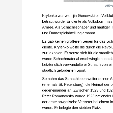
Niko
Krylenko war wie Iljin-Genewski ein Vollbl
betraut wurde. Er diente als Volkskommissa
Armee. Als Schachliebhaber und häufiger T
und Damespielabteilung ernannt.
Es gab keinen größeren Segen für das Sch
diente. Krylenko wollte die durch die Revol
zurückholen. Er setzte sich für die staatli
wurde Schachmaterial erschwinglich, so das
Letztendlich verwandelte er Schach von ein
staatlich geförderten Sport.
So nahm das Schachleben weiter seinen Au
(ehemals St. Petersburg), die Heimat der b
gegeneinander an. Zwischen 1923 und 192
Peter Romanovsky wurde 1923 nationaler M
der erste sowjetische Vertreter bei einem 
wurde. Er belegte den siebten Platz.