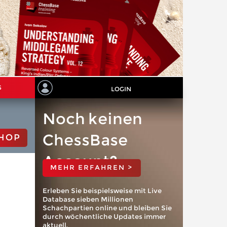
S
LOGIN
Noch keinen
ChessBase
HOP
Account?
MEHR ERFAHREN >
Erleben Sie beispielsweise mit Live
Database sieben Millionen
Schachpartien online und bleiben Sie
durch wöchentliche Updates immer
aktuell.