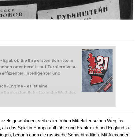
 Egal, ob Sie Ihre ersten Schritte in
achen oder bereits auf Turnierniveau
 effizienter, intelligenter und
ach-Engine – es ist eine
e Ihre ersten Schritte in die Welt des
eits auf Turnierniveau spielen: Mit
 intelligenter und individueller als je
zeln geschlagen, seit es im frühen Mittelalter seinen Weg ins
 als das Spiel in Europa aufblühte und Frankreich und England zu
iegen, begann auch die russische Schachtradition. Mit Alexander