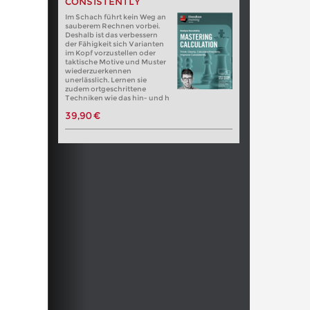
CONSISTENTLY
Im Schach führt kein Weg an
sauberem Rechnen vorbei.
Deshalb ist das verbessern
der Fähigkeit sich Varianten
im Kopf vorzustellen oder
taktische Motive und Muster
wiederzuerkennen
unerlässlich. Lernen sie
zudem ortgeschrittene
Techniken wie das hin- und h
39,90 €