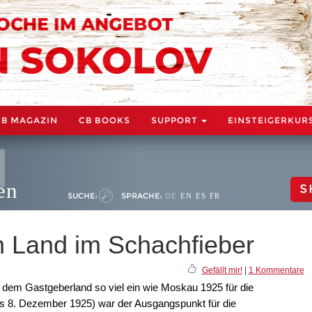
CB MAGAZIN
CB BOOKS
SUPPORT
EINSTEIGERKUR
en
S
SUCHE:
SPRACHE:
DE
EN
ES
FR
 Land im Schachfieber
Gefällt mir!
|
1 Kommentare
 dem Gastgeberland so viel ein wie Moskau 1925 für die
is 8. Dezember 1925) war der Ausgangspunkt für die