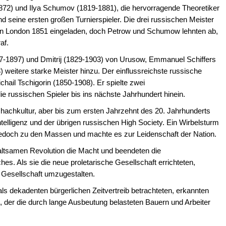
872) und Ilya Schumov (1819-1881), die hervorragende Theoretiker
d seine ersten großen Turnierspieler. Die drei russischen Meister
r in London 1851 eingeladen, doch Petrow und Schumow lehnten ab,
af.
7-1897) und Dmitrij (1829-1903) von Urusow, Emmanuel Schiffers
weitere starke Meister hinzu. Der einflussreichste russische
hail Tschigorin (1850-1908). Er spielte zwei
ie russischen Spieler bis ins nächste Jahrhundert hinein.
Schachkultur, aber bis zum ersten Jahrzehnt des 20. Jahrhunderts
ntelligenz und der übrigen russischen High Society. Ein Wirbelsturm
jedoch zu den Massen und machte es zur Leidenschaft der Nation.
waltsamen Revolution die Macht und beendeten die
es. Als sie die neue proletarische Gesellschaft errichteten,
 Gesellschaft umzugestalten.
s dekadenten bürgerlichen Zeitvertreib betrachteten, erkannten
 an, der die durch lange Ausbeutung belasteten Bauern und Arbeiter