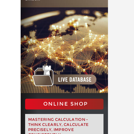
ONLINE SHOP
MASTERING CALCULATION -
THINK CLEARLY, CALCULATE
PRECISELY, IMPROVE