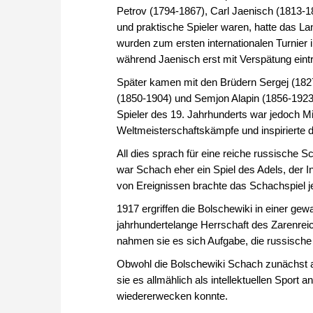
Petrov (1794-1867), Carl Jaenisch (1813-1
und praktische Spieler waren, hatte das Lan
wurden zum ersten internationalen Turnie
während Jaenisch erst mit Verspätung eintr
Später kamen mit den Brüdern Sergej (182
(1850-1904) und Semjon Alapin (1856-1923) 
Spieler des 19. Jahrhunderts war jedoch Mic
Weltmeisterschaftskämpfe und inspirierte d
All dies sprach für eine reiche russische 
war Schach eher ein Spiel des Adels, der I
von Ereignissen brachte das Schachspiel 
1917 ergriffen die Bolschewiki in einer ge
jahrhundertelange Herrschaft des Zarenreich
nahmen sie es sich Aufgabe, die russische
Obwohl die Bolschewiki Schach zunächst al
sie es allmählich als intellektuellen Sport
wiedererwecken konnte.