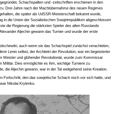
egründet, Schachspalten und -zeitschriften erschienen in den
m zu. Drei Jahre nach der Machtübernahme des neuen Regimes
gehalten, die später als UdSSR-Meisterschaft bekannt wurde,
in die Union der Sozialistischen Sowjetrepubliken abgeschlossen
ste die Regierung die stärksten Spieler des alten Russlands
lexander Aljechin gewann das Turnier und wurde der erste
r Bolschewiki, auch wenn sie das Schachspiel zunächst verachteten,
ir Lenin selbst, der Architekt der Revolution, war ein begeisterter
arker Meister und glühender Revolutionär, wurde zum Kommissar
Militär. Dies ermöglichte es ihm, wichtige Turniere zu
e, die Aljechin gewann, war in der Tat weitgehend seine Kreation.
 Fortschritt, den das sowjetische Schach noch vor sich hatte, und
 war Nikolai Krylenko.