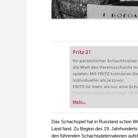
Fritz 21
Ihr persönlicher Schachtrainer -
die Welt des Vereinsschachs m
spielen: Mit FRITZ trainieren Sie
individueller als je zuvor.
FRITZ ist mehr als nur eine Sch
Trainingsrevolution! Egal, ob Si
Vereinsschachs machen oder ber
Mehr...
FRITZ trainieren Sie effizienter,
zuvor.
Das Schachspiel hat in Russland schon Wur
Land fand. Zu Beginn des 19. Jahrhunderts,
den führenden Schachspielernationen aufst