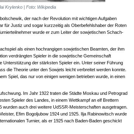
lai Krylenko | Foto: Wikipedia
utbolschewik, der nach der Revolution mit wichtigen Aufgaben
r für Justiz und sogar kurzzeitig als Oberbefehlshaber der Roten
urnierteilnehmer wurde er zum Leiter der sowjetischen Schach-
achspiel als einen hochrangigen sowjetischen Beamten, der ihm
ution verdrängten Spieler in die sowjetische Gemeinschaft
che Unterstützung der stärksten Spieler ein. Unter seiner Führung
s die Theorie unter den Sowjets leicht verbreitet werden konnte.
em Spiel, das nur von einigen wenigen betrieben wurde, in einen
fschwung. Im Jahr 1922 traten die Städte Moskau und Petrograd
esten Spieler des Landes, in einem Wettkampf an elf Brettern
5 wurden auch drei weitere UdSSR-Meisterschaften ausgetragen.
eister, Efim Bogoljubow 1924 und 1925. Ilja Rabinowitsch wurde
internationalen Turnier, als er 1925 nach Baden-Baden geschickt