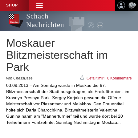
SHOP
TOGGLE
NAVIGATION
Schach
Nachrichten
Moskauer
Blitzmeisterschaft im
Park
von ChessBase
Gefällt mir!
|
0 Kommentare
03.09.2013 – Am Sonntag wurde in Moskau die 67.
Blitzmeisterschaft der Stadt ausgetragen, als Freiluftturnier - im
Krasnya Presnya Park. Sergey Karjakin gewann die Offene
Meisterschaft vor Riazantsev und Malakhov. Den Frauentitel
holte sich Daria Charochkina. Blitzweltmeisterin Valentina
Gunina nahm am "Männerturnier" teil und wurde dort bei 20
Teilnehmern Fünfzehnte. Sonntag Nachmittag in Moskau...