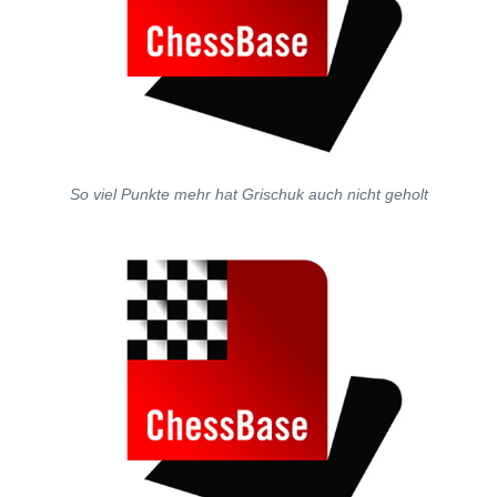
So viel Punkte mehr hat Grischuk auch nicht geholt