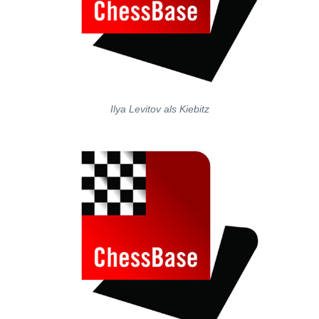
Ilya Levitov als Kiebitz