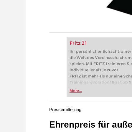
Fritz 21
Ihr persönlicher Schachtrainer -
die Welt des Vereinsschachs m
spielen: Mit FRITZ trainieren Sie
individueller als je zuvor.
FRITZ ist mehr als nur eine Sch
Trainingsrevolution! Egal, ob Si
Vereinsschachs machen oder ber
Mehr...
FRITZ trainieren Sie effizienter,
zuvor.
Pressemitteilung
Ehrenpreis für auß