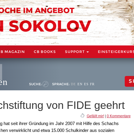
CB MAGAZIN
CB BOOKS
SUPPORT
EINSTEIGERKUR
en
S
SUCHE:
SPRACHE:
DE
EN
ES
FR
stiftung von FIDE geehrt
Gefällt mir!
|
0 Kommentare
 hat seit ihrer Gründung im Jahr 2007 mit Hilfe des Schachs
chen verwirklicht und etwa 15.000 Schulkinder aus sozialen