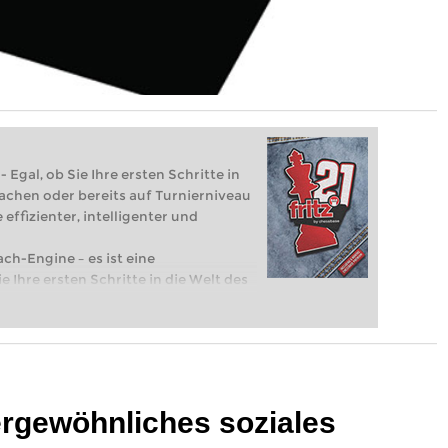
 Egal, ob Sie Ihre ersten Schritte in
achen oder bereits auf Turnierniveau
 effizienter, intelligenter und
ach-Engine – es ist eine
e Ihre ersten Schritte in die Welt des
eits auf Turnierniveau spielen: Mit
 intelligenter und individueller als je
ergewöhnliches soziales