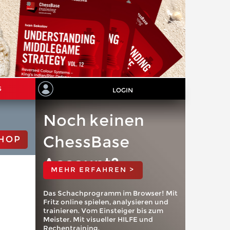
S
LOGIN
Noch keinen
ChessBase
HOP
Account?
MEHR ERFAHREN >
Das Schachprogramm im Browser! Mit
Fritz online spielen, analysieren und
trainieren. Vom Einsteiger bis zum
Meister. Mit visueller HILFE und
Rechentraining.