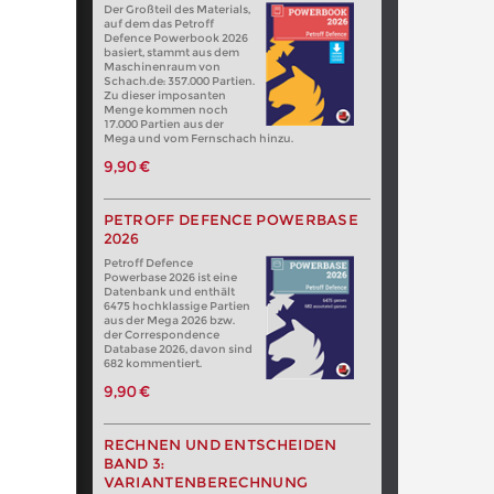
Der Großteil des Materials,
auf dem das Petroff
Defence Powerbook 2026
basiert, stammt aus dem
Maschinenraum von
Schach.de: 357.000 Partien.
Zu dieser imposanten
Menge kommen noch
17.000 Partien aus der
Mega und vom Fernschach hinzu.
9,90 €
PETROFF DEFENCE POWERBASE
2026
Petroff Defence
Powerbase 2026 ist eine
Datenbank und enthält
6475 hochklassige Partien
aus der Mega 2026 bzw.
der Correspondence
Database 2026, davon sind
682 kommentiert.
9,90 €
RECHNEN UND ENTSCHEIDEN
BAND 3:
VARIANTENBERECHNUNG