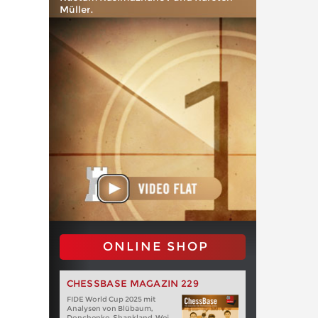
Müller.
ONLINE SHOP
CHESSBASE MAGAZIN 229
FIDE World Cup 2025 mit
Analysen von Blübaum,
Donchenko, Shankland, Wei