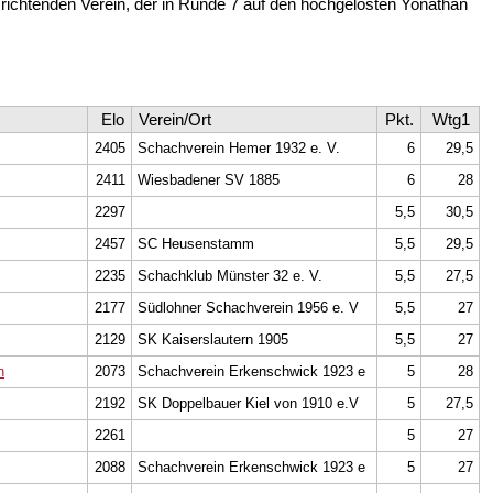
richtenden Verein, der in Runde 7 auf den hochgelosten Yonathan
Elo
Verein/Ort
Pkt.
Wtg1
2405
Schachverein Hemer 1932 e. V.
6
29,5
2411
Wiesbadener SV 1885
6
28
2297
5,5
30,5
2457
SC Heusenstamm
5,5
29,5
2235
Schachklub Münster 32 e. V.
5,5
27,5
2177
Südlohner Schachverein 1956 e. V
5,5
27
2129
SK Kaiserslautern 1905
5,5
27
n
2073
Schachverein Erkenschwick 1923 e
5
28
2192
SK Doppelbauer Kiel von 1910 e.V
5
27,5
2261
5
27
2088
Schachverein Erkenschwick 1923 e
5
27