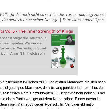
ler findet noch nicht so recht in das Turnier und liegt zurzeit
 der deutlich unter seiner Elo liegt.
| Foto: Münsterland Open
 Vol.5 - The Inner Strength of Kings
erden Könige die Hauptrolle
Figuren spielen. Wir werden
ge bei der Verteidigung und
beim Angriff hilfreich sein
m Spitzenbrett zwischen Yi Liu und Aflatun Mamedov, die sich nach
piel gelang es Mamedov, dem bislang punktverlustfreien Liu, der
st, sein erstes Remis abzuknöpfen. Liu liegt mit einem halben Punkt
, die einen Punkt weniger auf dem Konto haben. Einder davon ist
erdem spielt Mamedov gegen Poetsch. Im Verfolgerfeld mit 5