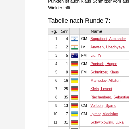
Punkten ist auch Klaus Schmitzer vom aus
Winkler trifft.
Tabelle nach Runde 7:
Rg.
Snr
Name
1
4
GM
Bagrationi, Alexander
2
2
IM
Anwesh, Upadhyaya
3
5
FM
Liu, Yi
4
1
GM
Poetsch, Hagen
5
9
FM
Schmitzer, Klaus
6
16
Mamedov, Aflatun
7
25
Klein, Levent
8
35
Riechenberg, Sebastia
9
13
CM
Vollbehr, Bjarne
10
7
CM
Lymar, Vladislav
11
31
Schwitkowski, Luka