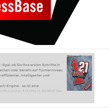
 Egal, ob Sie Ihre ersten Schritte in
achen oder bereits auf Turnierniveau
 effizienter, intelligenter und
ach-Engine – es ist eine
e Ihre ersten Schritte in die Welt des
eits auf Turnierniveau spielen: Mit
 intelligenter und individueller als je