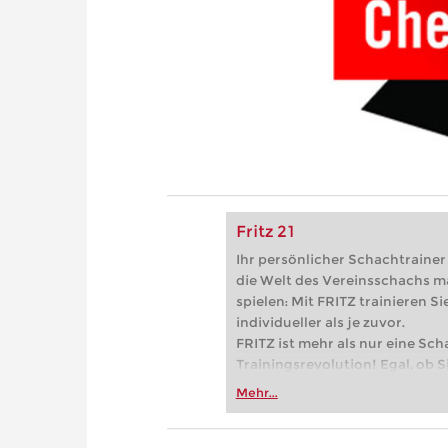
Fritz 21
Ihr persönlicher Schachtrainer -
die Welt des Vereinsschachs m
spielen: Mit FRITZ trainieren Sie
individueller als je zuvor.
FRITZ ist mehr als nur eine Sch
Trainingsrevolution! Egal, ob Si
Vereinsschachs machen oder ber
Mehr...
FRITZ trainieren Sie effizienter,
zuvor.