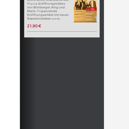
Yi u.v.a. Eröffnungsvideos
von Blohberger, King und
Marin. 11 spannende
Eröffnungsartikel mit neuen
Repertoireideen u.v.m.
21,90 €