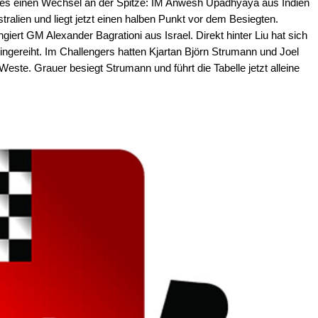
es einen Wechsel an der Spitze: IM Anwesh Upadhyaya aus Indien
tralien und liegt jetzt einen halben Punkt vor dem Besiegten.
iert GM Alexander Bagrationi aus Israel. Direkt hinter Liu hat sich
ngereiht. Im Challengers hatten Kjartan Björn Strumann und Joel
ste. Grauer besiegt Strumann und führt die Tabelle jetzt alleine