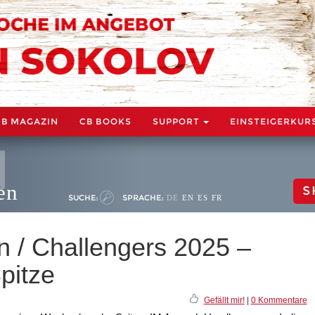
CB MAGAZIN
CB BOOKS
SUPPORT
EINSTEIGERKUR
en
S
SUCHE:
SPRACHE:
DE
EN
ES
FR
 / Challengers 2025 –
pitze
Gefällt mir!
|
0 Kommentare