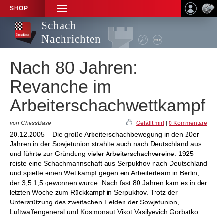
SHOP
TOGGLE
NAVIGATION
Schach
Nachrichten
Nach 80 Jahren:
Revanche im
Arbeiterschachwettkampf
von ChessBase
Gefällt mir!
|
0 Kommentare
20.12.2005 – Die große Arbeiterschachbewegung in den 20er
Jahren in der Sowjetunion strahlte auch nach Deutschland aus
und führte zur Gründung vieler Arbeiterschachvereine. 1925
reiste eine Schachmannschaft aus Serpukhov nach Deutschland
und spielte einen Wettkampf gegen ein Arbeiterteam in Berlin,
der 3,5:1,5 gewonnen wurde. Nach fast 80 Jahren kam es in der
letzten Woche zum Rückkampf in Serpukhov. Trotz der
Unterstützung des zweifachen Helden der Sowjetunion,
Luftwaffengeneral und Kosmonaut Vikot Vasilyevich Gorbatko