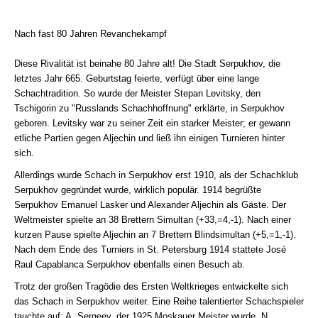
Nach fast 80 Jahren Revanchekampf
Diese Rivalität ist beinahe 80 Jahre alt! Die Stadt Serpukhov, die
letztes Jahr 665. Geburtstag feierte, verfügt über eine lange
Schachtradition. So wurde der Meister Stepan Levitsky, den
Tschigorin zu "Russlands Schachhoffnung" erklärte, in Serpukhov
geboren. Levitsky war zu seiner Zeit ein starker Meister; er gewann
etliche Partien gegen Aljechin und ließ ihn einigen Turnieren hinter
sich.
Allerdings wurde Schach in Serpukhov erst 1910, als der Schachklub
Serpukhov gegründet wurde, wirklich populär. 1914 begrüßte
Serpukhov Emanuel Lasker und Alexander Aljechin als Gäste. Der
Weltmeister spielte an 38 Brettern Simultan (+33,=4,-1). Nach einer
kurzen Pause spielte Aljechin an 7 Brettern Blindsimultan (+5,=1,-1).
Nach dem Ende des Turniers in St. Petersburg 1914 stattete José
Raul Capablanca Serpukhov ebenfalls einen Besuch ab.
Trotz der großen Tragödie des Ersten Weltkrieges entwickelte sich
das Schach in Serpukhov weiter. Eine Reihe talentierter Schachspieler
tauchte auf: A. Sergeev, der 1925 Moskauer Meister wurde, N.