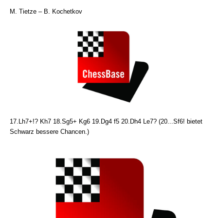
M. Tietze – B. Kochetkov
17.Lh7+!? Kh7 18.Sg5+ Kg6 19.Dg4 f5 20.Dh4 Le7? (20...Sf6! bietet
Schwarz bessere Chancen.)