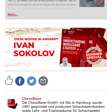
FRITZ ist mehr als nur eine Schach-Engine – es ist
eine Trainingsrevolution! Egal, ob Sie Ihre ersten
Schritte in die Welt des Vereinsschachs machen
oder bereits auf Turnierniveau spielen: Mit
Mehr...
FRITZ trainieren Sie effizienter, intelligenter und
individueller als je zuvor.
ChessBase
Die ChessBase GmbH, mit Sitz in Hamburg, wurde
1987 gegründet und produziert Schachdatenbanken
sowie Lehr- und Trainingskurse für Schachspieler.