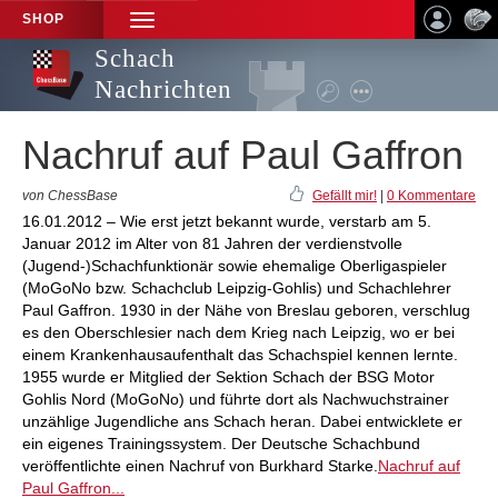
SHOP
TOGGLE
NAVIGATION
Schach
Nachrichten
Nachruf auf Paul Gaffron
von ChessBase
Gefällt mir!
|
0 Kommentare
16.01.2012 – Wie erst jetzt bekannt wurde, verstarb am 5.
Januar 2012 im Alter von 81 Jahren der verdienstvolle
(Jugend-)Schachfunktionär sowie ehemalige Oberligaspieler
(MoGoNo bzw. Schachclub Leipzig-Gohlis) und Schachlehrer
Paul Gaffron. 1930 in der Nähe von Breslau geboren, verschlug
es den Oberschlesier nach dem Krieg nach Leipzig, wo er bei
einem Krankenhausaufenthalt das Schachspiel kennen lernte.
1955 wurde er Mitglied der Sektion Schach der BSG Motor
Gohlis Nord (MoGoNo) und führte dort als Nachwuchstrainer
unzählige Jugendliche ans Schach heran. Dabei entwicklete er
ein eigenes Trainingssystem. Der Deutsche Schachbund
veröffentlichte einen Nachruf von Burkhard Starke.
Nachruf auf
Paul Gaffron...