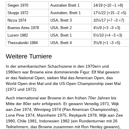
Siegen 1970
Australien Brett 1
14/19 (+10 –1 =8)
Skopje 1972
Australien, Brett 1
17½/22 (+15 –2 =5)
Nizza 1974
USA, Brett 3
10½/17 (+7 –3 =7)
Buenos Aires 1978
USA, Brett 2
4½/9 (+3 –3 =3)
Luzern 1982
USA, Brett 1
5½/10 (+4 –3 =3)
Thessaloniki 1984
USA, Brett 4
3½/9 (+1 –3 =5)
Weitere Turniere
In der amerikanischen Schachszene in den 1970ern und
1980ern war Browne eine dominierende Figur. Elf Mal gewann
er das National Open, sieben Mal das American Open, das
World Open drei Mal und die US-Open Championship zwei Mal
(1971 und 1972).
Auch international war Browne in den frühen 70er Jahren bis
Mitte der 80er sehr erfolgreich. Er gewann Venedig 1971, Wijk
aan Zee 1974, Winnipeg 1974 (Pan American Championship),
Lone Pine 1974, Mannheim 1975, Reykjavík 1978, Wijk aan Zee
1980, Chile 1981, Indonesien 1982 (ein Rundenturnier mit 26
Teilnehmern, das Browne zusammen mit Ron Henley gewann),