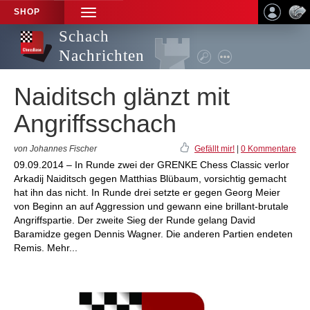
SHOP
TOGGLE
NAVIGATION
Schach
Nachrichten
Naiditsch glänzt mit
Angriffsschach
von Johannes Fischer
Gefällt mir!
|
0 Kommentare
09.09.2014 – In Runde zwei der GRENKE Chess Classic verlor
Arkadij Naiditsch gegen Matthias Blübaum, vorsichtig gemacht
hat ihn das nicht. In Runde drei setzte er gegen Georg Meier
von Beginn an auf Aggression und gewann eine brillant-brutale
Angriffspartie. Der zweite Sieg der Runde gelang David
Baramidze gegen Dennis Wagner. Die anderen Partien endeten
Remis. Mehr...