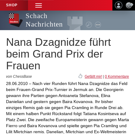
SHOP
TOGGLE
NAVIGATION
Schach
Nachrichten
Nana Dzagnidze führt
beim Grand Prix der
Frauen
von ChessBase
Gefällt mir!
|
0 Kommentare
28.06.2010 – Nach vier Runden führt Nana Dzagnidze das Feld
beim Frauen-Grand Prix-Turnier in Jermuk an. Die Georgierin
gewann ihre Partien gegen Antoaneta Stefanova, Elina
Danielian und gestern gegen Baira Kovanova. Ihr bisher
einziges Remis gab sie gegen Pia Cramling in Runde Drei ab.
Mit einem halben Punkt Rückstand folgt Tatiana Kosintseva auf
Platz Zwei. Die zweifache Europameisterin gewann gegen Marta
Fierro und Baira Kovanova und spielte gegen Pia Cramling und
Lilit Mkrtchian remis. Danelian, Mkrtchian und Ex-Weltmeisterin