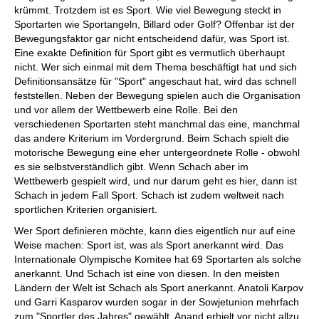
krümmt. Trotzdem ist es Sport. Wie viel Bewegung steckt in
Sportarten wie Sportangeln, Billard oder Golf? Offenbar ist der
Bewegungsfaktor gar nicht entscheidend dafür, was Sport ist.
Eine exakte Definition für Sport gibt es vermutlich überhaupt
nicht. Wer sich einmal mit dem Thema beschäftigt hat und sich
Definitionsansätze für "Sport" angeschaut hat, wird das schnell
feststellen. Neben der Bewegung spielen auch die Organisation
und vor allem der Wettbewerb eine Rolle. Bei den
verschiedenen Sportarten steht manchmal das eine, manchmal
das andere Kriterium im Vordergrund. Beim Schach spielt die
motorische Bewegung eine eher untergeordnete Rolle - obwohl
es sie selbstverständlich gibt. Wenn Schach aber im
Wettbewerb gespielt wird, und nur darum geht es hier, dann ist
Schach in jedem Fall Sport. Schach ist zudem weltweit nach
sportlichen Kriterien organisiert.
Wer Sport definieren möchte, kann dies eigentlich nur auf eine
Weise machen: Sport ist, was als Sport anerkannt wird. Das
Internationale Olympische Komitee hat 69 Sportarten als solche
anerkannt. Und Schach ist eine von diesen. In den meisten
Ländern der Welt ist Schach als Sport anerkannt. Anatoli Karpov
und Garri Kasparov wurden sogar in der Sowjetunion mehrfach
zum "Sportler des Jahres" gewählt. Anand erhielt vor nicht allzu