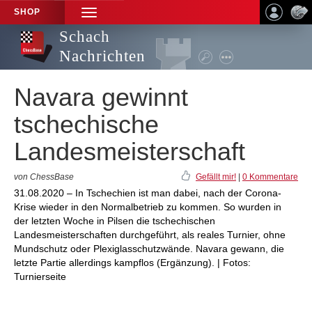
SHOP
TOGGLE
NAVIGATION
Schach
Nachrichten
Navara gewinnt
tschechische
Landesmeisterschaft
von ChessBase
Gefällt mir!
|
0 Kommentare
31.08.2020 – In Tschechien ist man dabei, nach der Corona-
Krise wieder in den Normalbetrieb zu kommen. So wurden in
der letzten Woche in Pilsen die tschechischen
Landesmeisterschaften durchgeführt, als reales Turnier, ohne
Mundschutz oder Plexiglasschutzwände. Navara gewann, die
letzte Partie allerdings kampflos (Ergänzung). | Fotos:
Turnierseite