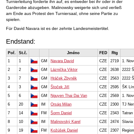
Turnierleitung forderte ihn auf, es entweder bei ihr oder in der
Garderobe abzugeben. Malinowsky weigerte sich und verließ
am Ende aus Protest den Turniersaal, ohne seine Partie zu
spielen.
Für David Navara ist es der zehnte Landesmeistertitel.
Endstand:
Poř.
St.č.
Jméno
FED
Rtg
1
1
GM
Navara David
CZE
2719
1. Nov
2
2
GM
Láznička Viktor
CZE
2638
2222 Š
3
7
GM
Hráček Zbyněk
CZE
2563
2222 Š
4
3
GM
Štoček Jiří
CZE
2595
ŠK Lí
5
6
GM
Nguyen Thai Dai Van
CZE
2569
1. Nov
6
20
IM
Orság Milan
CZE
2300
TJ Ner
7
14
FM
Šorm Daniel
CZE
2343
Tatran 
8
10
IM
Malinovský Karel
CZE
2474
Slavia
9
19
FM
Kožúšek Daniel
CZE
2307
Region