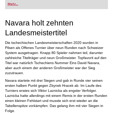
oder bereits auf Turnierniveau spielen: Mit
Mehr...
FRITZ trainieren Sie effizienter, intelligenter und
individueller als je zuvor.
Navara holt zehnten
Landesmeistertitel
Die tschechischen Landesmeisterschaften 2020 wurden in
Pilsen als Offenes Turnier über neun Runden nach Schweizer
System ausgetragen. Knapp 80 Spieler nahmen teil, darunter
zahlreiche Titelträger und neun Großmeister. Topfavorit auf den
Titel war natürlich Tschechiens Nummer Eins David Navara,
aber auch einem der anderen Großmeister war der Sieg
zuzutrauen.
Navara startete mit drei Siegen und gab in Runde vier seinen
ersten halben Punkt gegen Zbynek Hracek ab. Im Laufe des
Turniers erwies sich Viktor Laznicka als engster Verfolger.
Laznicka hatte allerdings mit einem Remis in der ersten Runden
einen kleinen Fehlstart und musste sich erst wieder an die
Tabellenspitze vorkämpfen. Das gelang ihm mit vier Siegen in
Folge.