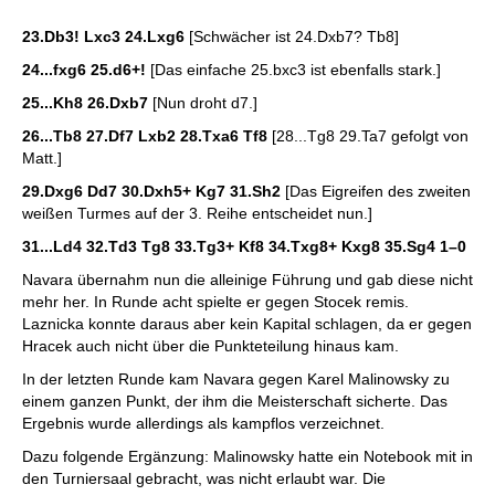
23.Db3! Lxc3 24.Lxg6
[Schwächer ist 24.Dxb7? Tb8]
24...fxg6 25.d6+!
[Das einfache 25.bxc3 ist ebenfalls stark.]
25...Kh8 26.Dxb7
[Nun droht d7.]
26...Tb8 27.Df7 Lxb2 28.Txa6 Tf8
[28...Tg8 29.Ta7 gefolgt von
Matt.]
29.Dxg6 Dd7 30.Dxh5+ Kg7 31.Sh2
[Das Eigreifen des zweiten
weißen Turmes auf der 3. Reihe entscheidet nun.]
31...Ld4 32.Td3 Tg8 33.Tg3+ Kf8 34.Txg8+ Kxg8 35.Sg4
1–0
Navara übernahm nun die alleinige Führung und gab diese nicht
mehr her. In Runde acht spielte er gegen Stocek remis.
Laznicka konnte daraus aber kein Kapital schlagen, da er gegen
Hracek auch nicht über die Punkteteilung hinaus kam.
In der letzten Runde kam Navara gegen Karel Malinowsky zu
einem ganzen Punkt, der ihm die Meisterschaft sicherte. Das
Ergebnis wurde allerdings als kampflos verzeichnet.
Dazu folgende Ergänzung: Malinowsky hatte ein Notebook mit in
den Turniersaal gebracht, was nicht erlaubt war. Die