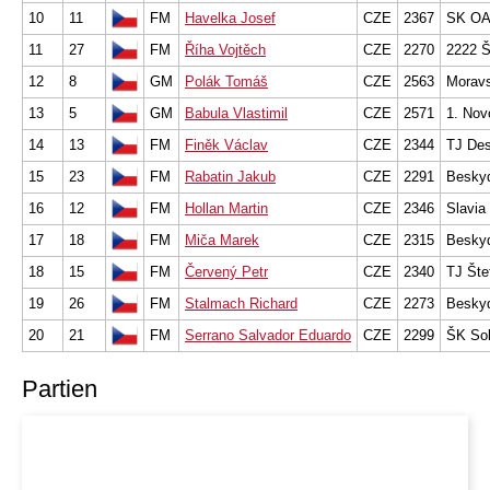
10
11
FM
Havelka Josef
CZE
2367
SK OA
11
27
FM
Říha Vojtěch
CZE
2270
2222 Š
12
8
GM
Polák Tomáš
CZE
2563
Moravs
13
5
GM
Babula Vlastimil
CZE
2571
1. Nov
14
13
FM
Finěk Václav
CZE
2344
TJ Des
15
23
FM
Rabatin Jakub
CZE
2291
Beskyd
16
12
FM
Hollan Martin
CZE
2346
Slavia
17
18
FM
Miča Marek
CZE
2315
Beskyd
18
15
FM
Červený Petr
CZE
2340
TJ Šte
19
26
FM
Stalmach Richard
CZE
2273
Beskyd
20
21
FM
Serrano Salvador Eduardo
CZE
2299
ŠK So
Partien