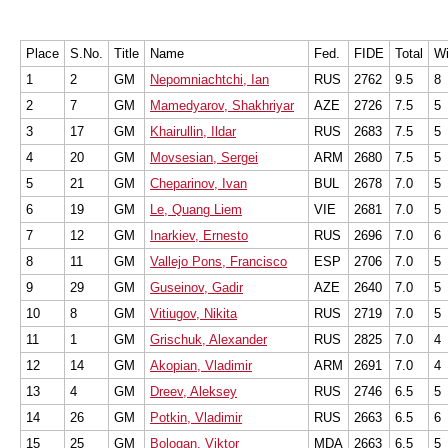
Place
S.No.
Title
Name
Fed.
FIDE
Total
W
1
2
GM
Nepomniachtchi, Ian
RUS
2762
9.5
8
2
7
GM
Mamedyarov, Shakhriyar
AZE
2726
7.5
5
3
17
GM
Khairullin, Ildar
RUS
2683
7.5
5
4
20
GM
Movsesian, Sergei
ARM
2680
7.5
5
5
21
GM
Cheparinov, Ivan
BUL
2678
7.0
5
6
19
GM
Le, Quang Liem
VIE
2681
7.0
5
7
12
GM
Inarkiev, Ernesto
RUS
2696
7.0
6
8
11
GM
Vallejo Pons, Francisco
ESP
2706
7.0
5
9
29
GM
Guseinov, Gadir
AZE
2640
7.0
5
10
8
GM
Vitiugov, Nikita
RUS
2719
7.0
5
11
1
GM
Grischuk, Alexander
RUS
2825
7.0
4
12
14
GM
Akopian, Vladimir
ARM
2691
7.0
4
13
4
GM
Dreev, Aleksey
RUS
2746
6.5
5
14
26
GM
Potkin, Vladimir
RUS
2663
6.5
6
15
25
GM
Bologan, Viktor
MDA
2663
6.5
5