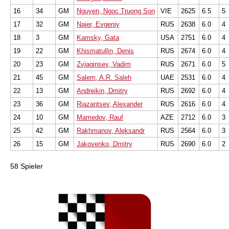
16
34
GM
Nguyen, Ngoc Truong Son
VIE
2625
6.5
5
17
32
GM
Najer, Evgeniy
RUS
2638
6.0
4
18
3
GM
Kamsky, Gata
USA
2751
6.0
4
19
22
GM
Khismatullin, Denis
RUS
2674
6.0
4
20
23
GM
Zvjaginsev, Vadim
RUS
2671
6.0
5
21
45
GM
Salem, A.R. Saleh
UAE
2531
6.0
4
22
13
GM
Andreikin, Dmitry
RUS
2692
6.0
4
23
36
GM
Riazantsev, Alexander
RUS
2616
6.0
4
24
10
GM
Mamedov, Rauf
AZE
2712
6.0
3
25
42
GM
Rakhmanov, Aleksandr
RUS
2564
6.0
3
26
15
GM
Jakovenko, Dmitry
RUS
2690
6.0
2
58 Spieler