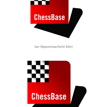
Ian Nepomniachtchi führt