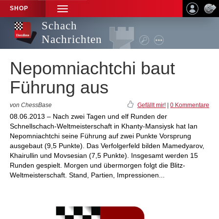
SHOP
TOGGLE
NAVIGATION
Schach
Nachrichten
Nepomniachtchi baut
Führung aus
von ChessBase
Gefällt mir!
|
0 Kommentare
08.06.2013 – Nach zwei Tagen und elf Runden der
Schnellschach-Weltmeisterschaft in Khanty-Mansiysk hat Ian
Nepomniachtchi seine Führung auf zwei Punkte Vorsprung
ausgebaut (9,5 Punkte). Das Verfolgerfeld bilden Mamedyarov,
Khairullin und Movsesian (7,5 Punkte). Insgesamt werden 15
Runden gespielt. Morgen und übermorgen folgt die Blitz-
Weltmeisterschaft. Stand, Partien, Impressionen...