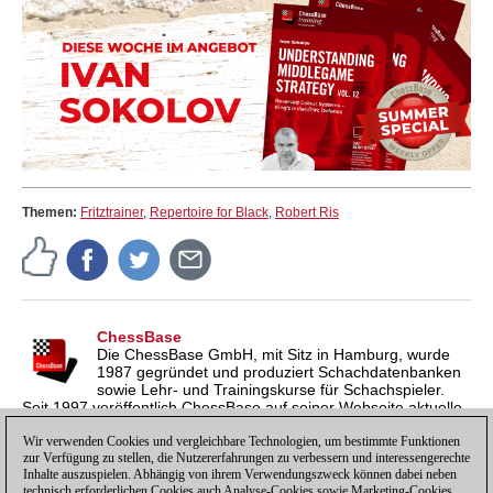
Themen:
Fritztrainer
,
Repertoire for Black
,
Robert Ris
ChessBase
Die ChessBase GmbH, mit Sitz in Hamburg, wurde
1987 gegründet und produziert Schachdatenbanken
sowie Lehr- und Trainingskurse für Schachspieler.
Seit 1997 veröffentlich ChessBase auf seiner Webseite aktuelle
Nachrichten aus der Schachwelt. ChessBase News erscheint
inzwischen in vier Sprachen und gilt weltweit als wichtigste
Wir verwenden Cookies und vergleichbare Technologien, um bestimmte Funktionen
zur Verfügung zu stellen, die Nutzererfahrungen zu verbessern und interessengerechte
Schachnachrichtenseite.
Inhalte auszuspielen. Abhängig von ihrem Verwendungszweck können dabei neben
technisch erforderlichen Cookies auch Analyse-Cookies sowie Marketing-Cookies