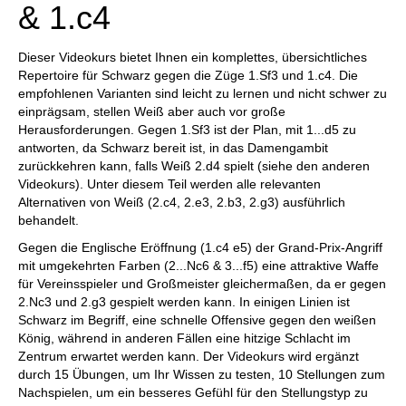
& 1.c4
Dieser Videokurs bietet Ihnen ein komplettes, übersichtliches
Repertoire für Schwarz gegen die Züge 1.Sf3 und 1.c4. Die
empfohlenen Varianten sind leicht zu lernen und nicht schwer zu
einprägsam, stellen Weiß aber auch vor große
Herausforderungen. Gegen 1.Sf3 ist der Plan, mit 1...d5 zu
antworten, da Schwarz bereit ist, in das Damengambit
zurückkehren kann, falls Weiß 2.d4 spielt (siehe den anderen
Videokurs). Unter diesem Teil werden alle relevanten
Alternativen von Weiß (2.c4, 2.e3, 2.b3, 2.g3) ausführlich
behandelt.
Gegen die Englische Eröffnung (1.c4 e5) der Grand-Prix-Angriff
mit umgekehrten Farben (2...Nc6 & 3...f5) eine attraktive Waffe
für Vereinsspieler und Großmeister gleichermaßen, da er gegen
2.Nc3 und 2.g3 gespielt werden kann. In einigen Linien ist
Schwarz im Begriff, eine schnelle Offensive gegen den weißen
König, während in anderen Fällen eine hitzige Schlacht im
Zentrum erwartet werden kann. Der Videokurs wird ergänzt
durch 15 Übungen, um Ihr Wissen zu testen, 10 Stellungen zum
Nachspielen, um ein besseres Gefühl für den Stellungstyp zu