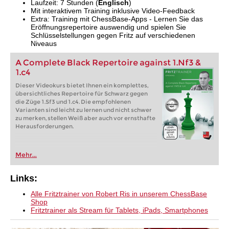
Laufzeit: 7 Stunden (
Englisch
)
Mit interaktivem Training inklusive Video-Feedback
Extra: Training mit ChessBase-Apps - Lernen Sie das
Eröffnungsrepertoire auswendig und spielen Sie
Schlüsselstellungen gegen Fritz auf verschiedenen
Niveaus
A Complete Black Repertoire against 1.Nf3 &
1.c4
Dieser Videokurs bietet Ihnen ein komplettes,
übersichtliches Repertoire für Schwarz gegen
die Züge 1.Sf3 und 1.c4. Die empfohlenen
Varianten sind leicht zu lernen und nicht schwer
zu merken, stellen Weiß aber auch vor ernsthafte
Herausforderungen.
Mehr...
Links:
Alle Fritztrainer von Robert Ris in unserem ChessBase
Shop
Fritztrainer als Stream für Tablets, iPads, Smartphones