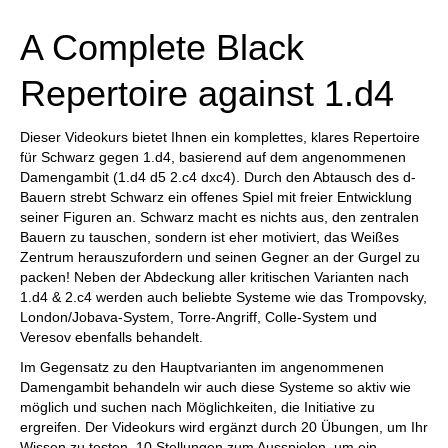
A Complete Black
Repertoire against 1.d4
Dieser Videokurs bietet Ihnen ein komplettes, klares Repertoire
für Schwarz gegen 1.d4, basierend auf dem angenommenen
Damengambit (1.d4 d5 2.c4 dxc4). Durch den Abtausch des d-
Bauern strebt Schwarz ein offenes Spiel mit freier Entwicklung
seiner Figuren an. Schwarz macht es nichts aus, den zentralen
Bauern zu tauschen, sondern ist eher motiviert, das Weißes
Zentrum herauszufordern und seinen Gegner an der Gurgel zu
packen! Neben der Abdeckung aller kritischen Varianten nach
1.d4 & 2.c4 werden auch beliebte Systeme wie das Trompovsky,
London/Jobava-System, Torre-Angriff, Colle-System und
Veresov ebenfalls behandelt.
Im Gegensatz zu den Hauptvarianten im angenommenen
Damengambit behandeln wir auch diese Systeme so aktiv wie
möglich und suchen nach Möglichkeiten, die Initiative zu
ergreifen. Der Videokurs wird ergänzt durch 20 Übungen, um Ihr
Wissen zu testen, 10 Stellungen zum Ausspielen, um ein