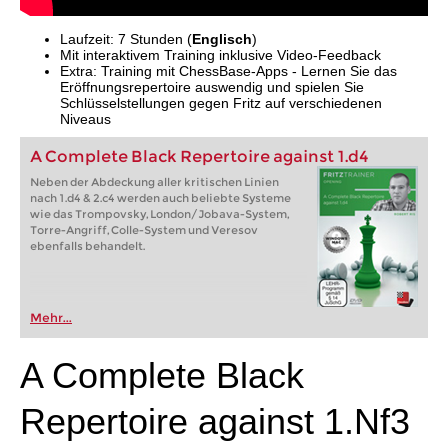
Laufzeit: 7 Stunden (
Englisch
)
Mit interaktivem Training inklusive Video-Feedback
Extra: Training mit ChessBase-Apps - Lernen Sie das
Eröffnungsrepertoire auswendig und spielen Sie
Schlüsselstellungen gegen Fritz auf verschiedenen
Niveaus
A Complete Black Repertoire against 1.d4
Neben der Abdeckung aller kritischen Linien
nach 1.d4 & 2.c4 werden auch beliebte Systeme
wie das Trompovsky, London/Jobava-System,
Torre-Angriff, Colle-System und Veresov
ebenfalls behandelt.
Mehr...
A Complete Black
Repertoire against 1.Nf3