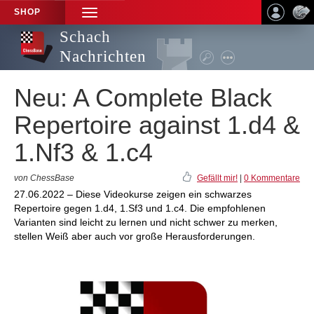
SHOP
TOGGLE
NAVIGATION
Schach
Nachrichten
Neu: A Complete Black
Repertoire against 1.d4 &
1.Nf3 & 1.c4
von ChessBase
Gefällt mir!
|
0 Kommentare
27.06.2022 – Diese Videokurse zeigen ein schwarzes
Repertoire gegen 1.d4, 1.Sf3 und 1.c4. Die empfohlenen
Varianten sind leicht zu lernen und nicht schwer zu merken,
stellen Weiß aber auch vor große Herausforderungen.