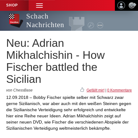
SHOP
TOGGLE
NAVIGATION
Schach
Nachrichten
Neu: Adrian
Mikhalchishin - How
Fischer battled the
Sicilian
von ChessBase
Gefällt mir!
|
0 Kommentare
12.09.2018 – Bobby Fischer spielte selber mit Schwarz zwar
gerne Sizilianisch, war aber auch mit den weißen Steinen gegen
die Sizilianische Verteidigung sehr erfolgreich und entwickelte
hier eine Reihe neuer Ideen. Adrian Mikhalchishin zeigt auf
seiner neuen DVD, wie Fischer die verschiedenen Abspiele der
Sizilianischen Verteidigung weltmeisterlich bekämpfte.