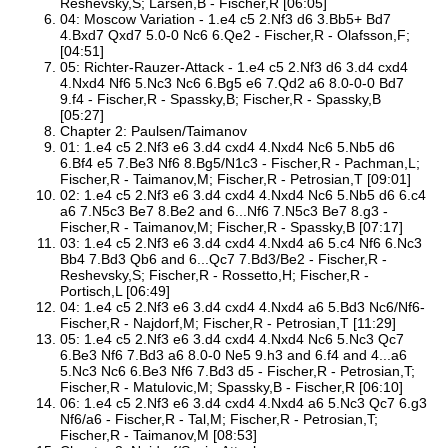
Reshevsky,S; Larsen,B - Fischer,R [06:05]
04: Moscow Variation - 1.e4 c5 2.Nf3 d6 3.Bb5+ Bd7
4.Bxd7 Qxd7 5.0-0 Nc6 6.Qe2 - Fischer,R - Olafsson,F;
[04:51]
05: Richter-Rauzer-Attack - 1.e4 c5 2.Nf3 d6 3.d4 cxd4
4.Nxd4 Nf6 5.Nc3 Nc6 6.Bg5 e6 7.Qd2 a6 8.0-0-0 Bd7
9.f4 - Fischer,R - Spassky,B; Fischer,R - Spassky,B
[05:27]
Chapter 2: Paulsen/Taimanov
01: 1.e4 c5 2.Nf3 e6 3.d4 cxd4 4.Nxd4 Nc6 5.Nb5 d6
6.Bf4 e5 7.Be3 Nf6 8.Bg5/N1c3 - Fischer,R - Pachman,L;
Fischer,R - Taimanov,M; Fischer,R - Petrosian,T [09:01]
02: 1.e4 c5 2.Nf3 e6 3.d4 cxd4 4.Nxd4 Nc6 5.Nb5 d6 6.c4
a6 7.N5c3 Be7 8.Be2 and 6...Nf6 7.N5c3 Be7 8.g3 -
Fischer,R - Taimanov,M; Fischer,R - Spassky,B [07:17]
03: 1.e4 c5 2.Nf3 e6 3.d4 cxd4 4.Nxd4 a6 5.c4 Nf6 6.Nc3
Bb4 7.Bd3 Qb6 and 6...Qc7 7.Bd3/Be2 - Fischer,R -
Reshevsky,S; Fischer,R - Rossetto,H; Fischer,R -
Portisch,L [06:49]
04: 1.e4 c5 2.Nf3 e6 3.d4 cxd4 4.Nxd4 a6 5.Bd3 Nc6/Nf6-
Fischer,R - Najdorf,M; Fischer,R - Petrosian,T [11:29]
05: 1.e4 c5 2.Nf3 e6 3.d4 cxd4 4.Nxd4 Nc6 5.Nc3 Qc7
6.Be3 Nf6 7.Bd3 a6 8.0-0 Ne5 9.h3 and 6.f4 and 4...a6
5.Nc3 Nc6 6.Be3 Nf6 7.Bd3 d5 - Fischer,R - Petrosian,T;
Fischer,R - Matulovic,M; Spassky,B - Fischer,R [06:10]
06: 1.e4 c5 2.Nf3 e6 3.d4 cxd4 4.Nxd4 a6 5.Nc3 Qc7 6.g3
Nf6/a6 - Fischer,R - Tal,M; Fischer,R - Petrosian,T;
Fischer,R - Taimanov,M [08:53]