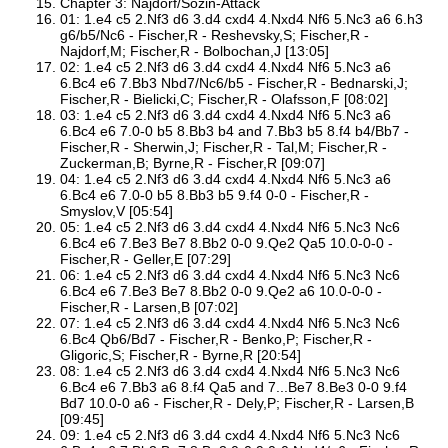
Chapter 3: Najdorf/Sozin-Attack
01: 1.e4 c5 2.Nf3 d6 3.d4 cxd4 4.Nxd4 Nf6 5.Nc3 a6 6.h3
g6/b5/Nc6 - Fischer,R - Reshevsky,S; Fischer,R -
Najdorf,M; Fischer,R - Bolbochan,J [13:05]
02: 1.e4 c5 2.Nf3 d6 3.d4 cxd4 4.Nxd4 Nf6 5.Nc3 a6
6.Bc4 e6 7.Bb3 Nbd7/Nc6/b5 - Fischer,R - Bednarski,J;
Fischer,R - Bielicki,C; Fischer,R - Olafsson,F [08:02]
03: 1.e4 c5 2.Nf3 d6 3.d4 cxd4 4.Nxd4 Nf6 5.Nc3 a6
6.Bc4 e6 7.0-0 b5 8.Bb3 b4 and 7.Bb3 b5 8.f4 b4/Bb7 -
Fischer,R - Sherwin,J; Fischer,R - Tal,M; Fischer,R -
Zuckerman,B; Byrne,R - Fischer,R [09:07]
04: 1.e4 c5 2.Nf3 d6 3.d4 cxd4 4.Nxd4 Nf6 5.Nc3 a6
6.Bc4 e6 7.0-0 b5 8.Bb3 b5 9.f4 0-0 - Fischer,R -
Smyslov,V [05:54]
05: 1.e4 c5 2.Nf3 d6 3.d4 cxd4 4.Nxd4 Nf6 5.Nc3 Nc6
6.Bc4 e6 7.Be3 Be7 8.Bb2 0-0 9.Qe2 Qa5 10.0-0-0 -
Fischer,R - Geller,E [07:29]
06: 1.e4 c5 2.Nf3 d6 3.d4 cxd4 4.Nxd4 Nf6 5.Nc3 Nc6
6.Bc4 e6 7.Be3 Be7 8.Bb2 0-0 9.Qe2 a6 10.0-0-0 -
Fischer,R - Larsen,B [07:02]
07: 1.e4 c5 2.Nf3 d6 3.d4 cxd4 4.Nxd4 Nf6 5.Nc3 Nc6
6.Bc4 Qb6/Bd7 - Fischer,R - Benko,P; Fischer,R -
Gligoric,S; Fischer,R - Byrne,R [20:54]
08: 1.e4 c5 2.Nf3 d6 3.d4 cxd4 4.Nxd4 Nf6 5.Nc3 Nc6
6.Bc4 e6 7.Bb3 a6 8.f4 Qa5 and 7...Be7 8.Be3 0-0 9.f4
Bd7 10.0-0 a6 - Fischer,R - Dely,P; Fischer,R - Larsen,B
[09:45]
09: 1.e4 c5 2.Nf3 d6 3.d4 cxd4 4.Nxd4 Nf6 5.Nc3 Nc6