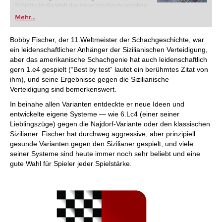
Schritte in die Welt des Vereinsschachs machen
oder bereits auf Turnierniveau spielen: Mit
Mehr...
FRITZ trainieren Sie effizienter, intelligenter und
individueller als je zuvor.
Bobby Fischer, der 11.Weltmeister der Schachgeschichte, war
ein leidenschaftlicher Anhänger der Sizilianischen Verteidigung,
aber das amerikanische Schachgenie hat auch leidenschaftlich
gern 1.e4 gespielt (“Best by test” lautet ein berühmtes Zitat von
ihm), und seine Ergebnisse gegen die Sizilianische
Verteidigung sind bemerkenswert.
In beinahe allen Varianten entdeckte er neue Ideen und
entwickelte eigene Systeme — wie 6.Lc4 (einer seiner
Lieblingszüge) gegen die Najdorf-Variante oder den klassischen
Sizilianer. Fischer hat durchweg aggressive, aber prinzipiell
gesunde Varianten gegen den Sizilianer gespielt, und viele
seiner Systeme sind heute immer noch sehr beliebt und eine
gute Wahl für Spieler jeder Spielstärke.