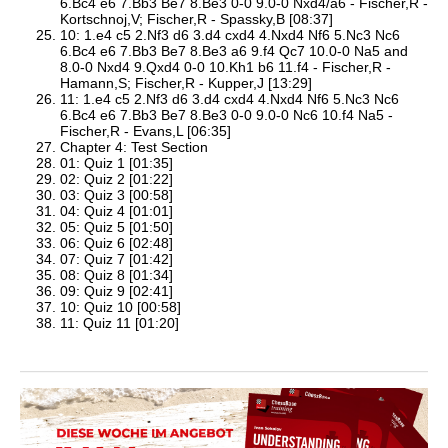
6.Bc4 e6 7.Bb3 Be7 8.Be3 0-0 9.0-0 Nxd4/a6 - Fischer,R -
Kortschnoj,V; Fischer,R - Spassky,B [08:37]
10: 1.e4 c5 2.Nf3 d6 3.d4 cxd4 4.Nxd4 Nf6 5.Nc3 Nc6
6.Bc4 e6 7.Bb3 Be7 8.Be3 a6 9.f4 Qc7 10.0-0 Na5 and
8.0-0 Nxd4 9.Qxd4 0-0 10.Kh1 b6 11.f4 - Fischer,R -
Hamann,S; Fischer,R - Kupper,J [13:29]
11: 1.e4 c5 2.Nf3 d6 3.d4 cxd4 4.Nxd4 Nf6 5.Nc3 Nc6
6.Bc4 e6 7.Bb3 Be7 8.Be3 0-0 9.0-0 Nc6 10.f4 Na5 -
Fischer,R - Evans,L [06:35]
Chapter 4: Test Section
01: Quiz 1 [01:35]
02: Quiz 2 [01:22]
03: Quiz 3 [00:58]
04: Quiz 4 [01:01]
05: Quiz 5 [01:50]
06: Quiz 6 [02:48]
07: Quiz 7 [01:42]
08: Quiz 8 [01:34]
09: Quiz 9 [02:41]
10: Quiz 10 [00:58]
11: Quiz 11 [01:20]