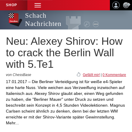
SHOP
TOGGLE
NAVIGATION
Schach
Nachrichten
Neu: Alexey Shirov: How
to crack the Berlin Wall
with 5.Te1
von ChessBase
Gefällt mir!
|
0 Kommentare
17.01.2017 – Die Berliner Verteidigung ist für weiße e4-Spieler
eine harte Nuss. Viele weichen aus Verzweiflung inzwischen auf
Italienisch aus. Alexey Shirov glaubt aber, einen Weg gefunden
zu haben, die "Berliner Mauer" unter Druck zu setzen und
beschreibt sein Konzept in 4,5 Stunden Videolektionen. Magnus
Carlsen scheint ähnlich zu denken, denn bei der letzten WM
erreichte er mit der Shirov-Variante später Gewinnstellung.
Mehr...