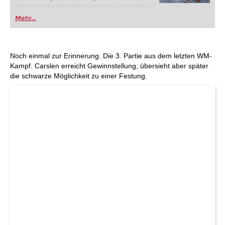
Schritte in die Welt des Vereinsschachs machen
oder bereits auf Turnierniveau spielen: Mit
Mehr...
FRITZ trainieren Sie effizienter, intelligenter und
individueller als je zuvor.
Noch einmal zur Erinnerung. Die 3. Partie aus dem letzten WM-
Kampf. Carslen erreicht Gewinnstellung, übersieht aber später
die schwarze Möglichkeit zu einer Festung.