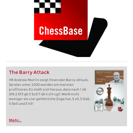
The Barry Attack
IM Andrew Martin zeigt Ihnen den Barry-Attack.
Spieler unter 2200 werden am meisten
profitieren. Es stellt sich heraus, dass nach 1 d4
Sf6 2 Sf3 g6 3 Sc3!? d5 4 Lf4 Lg7, Weiß nicht
weniger als vier gefährliche Züge hat, 5 e3, 5 Dd2,
5 Sb5 und 5 h3!
Mehr...