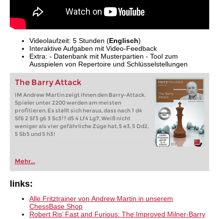
Videolaufzeit: 5 Stunden (
Englisch
)
Interaktive Aufgaben mit Video-Feedback
Extra: - Datenbank mit Musterpartien - Tool zum
Ausspielen von Repertoire und Schlüsselstellungen
The Barry Attack
IM Andrew Martin zeigt Ihnen den Barry-Attack.
Spieler unter 2200 werden am meisten
profitieren. Es stellt sich heraus, dass nach 1 d4
Sf6 2 Sf3 g6 3 Sc3!? d5 4 Lf4 Lg7, Weiß nicht
weniger als vier gefährliche Züge hat, 5 e3, 5 Dd2,
5 Sb5 und 5 h3!
Mehr...
links:
Alle Fritztrainer von Andrew Martin in unserem
ChessBase Shop
Robert Ris’ Fast and Furious: The Improved Milner-Barry