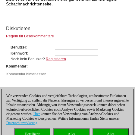
Schachnachrichtenseite.
Diskutieren
Regeln für Leserkommentare
Benutzer
Kennwort
Noch kein Benutzer?
Registrieren
Kommentar
Wir verwenden Cookies und vergleichbare Technologien, um bestimmte Funktionen
zur Verfügung zu stellen, die Nutzererfahrungen zu verbessern und interessengerechte
Inhalte auszuspielen. Abhängig von ihrem Verwendungszweck können dabei neben
technisch erforderlichen Cookies auch Analyse-Cookies sowie Marketing-Cookies
eingesetzt werden.
Hier
können Sie der Verwendung von Analyse-Cookies und
Marketing-Cookies widersprechen. Weitere Informationen finden Sie in unserer
Datenschutzerklärung
.
Datenschutzhinweis
|
Impressum
|
Kontakt
|
Cookies Management
|
Lizenzen
|
Detaillierte
Alles
Alles