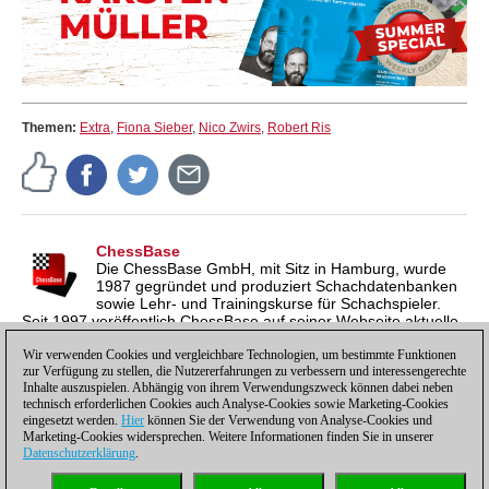
Themen:
Extra
,
Fiona Sieber
,
Nico Zwirs
,
Robert Ris
ChessBase
Die ChessBase GmbH, mit Sitz in Hamburg, wurde
1987 gegründet und produziert Schachdatenbanken
sowie Lehr- und Trainingskurse für Schachspieler.
Seit 1997 veröffentlich ChessBase auf seiner Webseite aktuelle
Nachrichten aus der Schachwelt. ChessBase News erscheint
Wir verwenden Cookies und vergleichbare Technologien, um bestimmte Funktionen
inzwischen in vier Sprachen und gilt weltweit als wichtigste
zur Verfügung zu stellen, die Nutzererfahrungen zu verbessern und interessengerechte
Schachnachrichtenseite.
Inhalte auszuspielen. Abhängig von ihrem Verwendungszweck können dabei neben
technisch erforderlichen Cookies auch Analyse-Cookies sowie Marketing-Cookies
eingesetzt werden.
Hier
können Sie der Verwendung von Analyse-Cookies und
Marketing-Cookies widersprechen. Weitere Informationen finden Sie in unserer
Datenschutzerklärung
.