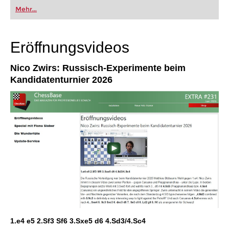
als Einzelausgabe oder im Abonnement (6
Mehr...
Ausgaben pro Jahr). Erhältlich als direkter
Download.
Inklusive „ChessBase Book“ für iPad, Tablet, Mac
etc.!
Eröffnungsvideos
Nico Zwirs: Russisch-Experimente beim
Kandidatenturnier 2026
1.e4 e5 2.Sf3 Sf6 3.Sxe5 d6 4.Sd3/4.Sc4