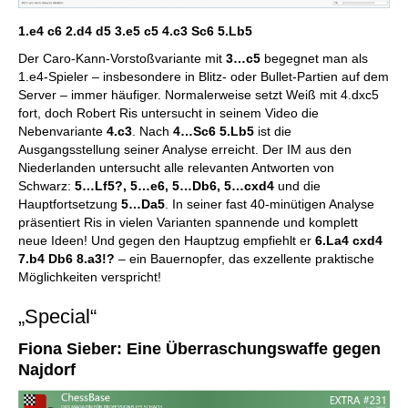
1.e4 c6 2.d4 d5 3.e5 c5 4.c3 Sc6 5.Lb5
Der Caro-Kann-Vorstoßvariante mit
3…c5
begegnet man als
1.e4-Spieler – insbesondere in Blitz- oder Bullet-Partien auf dem
Server – immer häufiger. Normalerweise setzt Weiß mit 4.dxc5
fort, doch Robert Ris untersucht in seinem Video die
Nebenvariante
4.c3
. Nach
4…Sc6 5.Lb5
ist die
Ausgangsstellung seiner Analyse erreicht. Der IM aus den
Niederlanden untersucht alle relevanten Antworten von
Schwarz:
5…Lf5?, 5…e6, 5…Db6, 5…cxd4
und die
Hauptfortsetzung
5…Da5
. In seiner fast 40-minütigen Analyse
präsentiert Ris in vielen Varianten spannende und komplett
neue Ideen! Und gegen den Hauptzug empfiehlt er
6.La4 cxd4
7.b4 Db6 8.a3!?
– ein Bauernopfer, das exzellente praktische
Möglichkeiten verspricht!
„Special“
Fiona Sieber: Eine Überraschungswaffe gegen
Najdorf