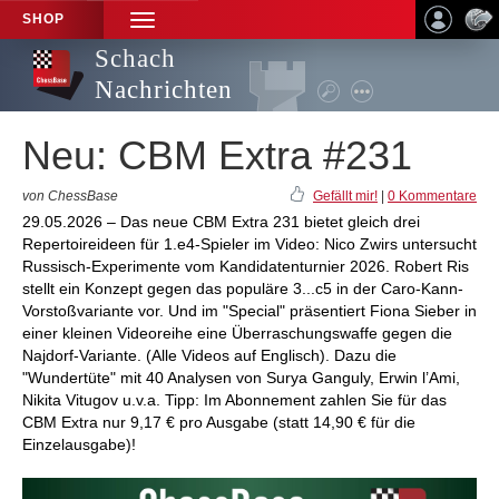
SHOP
TOGGLE
NAVIGATION
Schach
Nachrichten
Neu: CBM Extra #231
von ChessBase
Gefällt mir!
|
0 Kommentare
29.05.2026 – Das neue CBM Extra 231 bietet gleich drei
Repertoireideen für 1.e4-Spieler im Video: Nico Zwirs untersucht
Russisch-Experimente vom Kandidatenturnier 2026. Robert Ris
stellt ein Konzept gegen das populäre 3...c5 in der Caro-Kann-
Vorstoßvariante vor. Und im "Special" präsentiert Fiona Sieber in
einer kleinen Videoreihe eine Überraschungswaffe gegen die
Najdorf-Variante. (Alle Videos auf Englisch). Dazu die
"Wundertüte" mit 40 Analysen von Surya Ganguly, Erwin l’Ami,
Nikita Vitugov u.v.a. Tipp: Im Abonnement zahlen Sie für das
CBM Extra nur 9,17 € pro Ausgabe (statt 14,90 € für die
Einzelausgabe)!