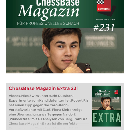
ChessBase Magazin Extra 231
Videos: Nico Zwirs untersucht Russisch-
Experimente vom Kandidatenturnier. Robert Ris
hat einen Tipp gegen die Caro-Kann-
Vorstoßvariante mit 3…c5. Fiona Sieber zeigt
eine Überraschungswaffe gegen Najdorf.
„Wundertüte“ mit 40 Analysen von Berg, L'Ami u.a.
ChessBase Magazin Extra ist die perfekte
Ergänzung zum ChessBase Magazin. Erhältlich