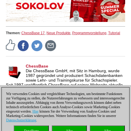
Themen:
ChessBase 17
,
Neue Produkte
,
Programmvorstellung
,
Tutorial
ChessBase
Die ChessBase GmbH, mit Sitz in Hamburg, wurde
1987 gegründet und produziert Schachdatenbanken
sowie Lehr- und Trainingskurse für Schachspieler.
Seit 1997 veröffentlich ChessBase auf seiner Webseite aktuelle
Nachrichten aus der Schachwelt. ChessBase News erscheint
Wir verwenden Cookies und vergleichbare Technologien, um bestimmte Funktionen
inzwischen in vier Sprachen und gilt weltweit als wichtigste
zur Verfügung zu stellen, die Nutzererfahrungen zu verbessern und interessengerechte
Schachnachrichtenseite.
Inhalte auszuspielen. Abhängig von ihrem Verwendungszweck können dabei neben
technisch erforderlichen Cookies auch Analyse-Cookies sowie Marketing-Cookies
eingesetzt werden.
Hier
können Sie der Verwendung von Analyse-Cookies und
Marketing-Cookies widersprechen. Weitere Informationen finden Sie in unserer
Datenschutzerklärung
.
Datenschutzhinweis
|
Impressum
|
Kontakt
|
Cookies Management
|
Lizenzen
|