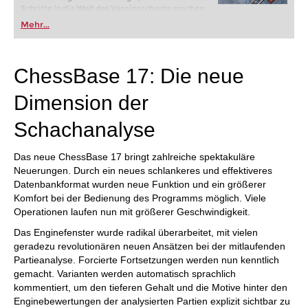
Schritte in die Welt des Vereinsschachs machen
oder bereits auf Turnierniveau spielen: Mit
Mehr...
FRITZ trainieren Sie effizienter, intelligenter und
individueller als je zuvor.
ChessBase 17: Die neue
Dimension der
Schachanalyse
Das neue ChessBase 17 bringt zahlreiche spektakuläre
Neuerungen. Durch ein neues schlankeres und effektiveres
Datenbankformat wurden neue Funktion und ein größerer
Komfort bei der Bedienung des Programms möglich. Viele
Operationen laufen nun mit größerer Geschwindigkeit.
Das Enginefenster wurde radikal überarbeitet, mit vielen
geradezu revolutionären neuen Ansätzen bei der mitlaufenden
Partieanalyse. Forcierte Fortsetzungen werden nun kenntlich
gemacht. Varianten werden automatisch sprachlich
kommentiert, um den tieferen Gehalt und die Motive hinter den
Enginebewertungen der analysierten Partien explizit sichtbar zu