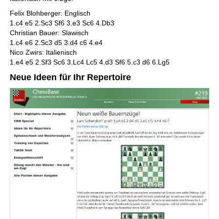
Felix Blohberger: Englisch
1.c4 e5 2.Sc3 Sf6 3.e3 Sc6 4.Db3
Christian Bauer: Slawisch
1.c4 e6 2.Sc3 d5 3.d4 c6 4.e4
Nico Zwirs: Italienisch
1.e4 e5 2.Sf3 Sc6 3.Lc4 Lc5 4.d3 Sf6 5.c3 d6 6.Lg5
Neue Ideen für Ihr Repertoire