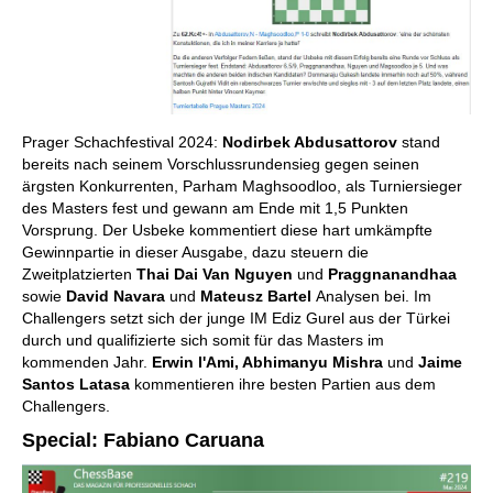
Prager Schachfestival 2024:
Nodirbek Abdusattorov
stand
bereits nach seinem Vorschlussrundensieg gegen seinen
ärgsten Konkurrenten, Parham Maghsoodloo, als Turniersieger
des Masters fest und gewann am Ende mit 1,5 Punkten
Vorsprung. Der Usbeke kommentiert diese hart umkämpfte
Gewinnpartie in dieser Ausgabe, dazu steuern die
Zweitplatzierten
Thai Dai Van Nguyen
und
Praggnanandhaa
sowie
David Navara
und
Mateusz Bartel
Analysen bei. Im
Challengers setzt sich der junge IM Ediz Gurel aus der Türkei
durch und qualifizierte sich somit für das Masters im
kommenden Jahr.
Erwin l'Ami, Abhimanyu Mishra
und
Jaime
Santos Latasa
kommentieren ihre besten Partien aus dem
Challengers.
Special: Fabiano Caruana