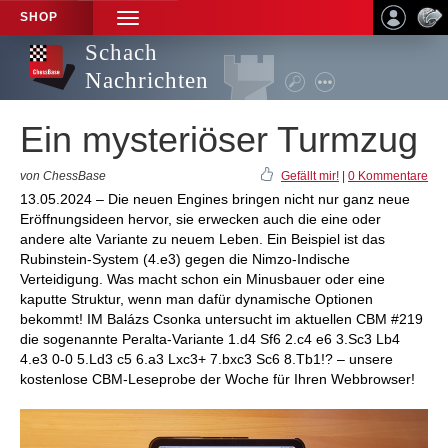
SHOP
TOGGLE
NAVIGATION
Schach
Nachrichten
Ein mysteriöser Turmzug
von ChessBase
Gefällt mir!
|
0 Kommentare
13.05.2024 – Die neuen Engines bringen nicht nur ganz neue
Eröffnungsideen hervor, sie erwecken auch die eine oder
andere alte Variante zu neuem Leben. Ein Beispiel ist das
Rubinstein-System (4.e3) gegen die Nimzo-Indische
Verteidigung. Was macht schon ein Minusbauer oder eine
kaputte Struktur, wenn man dafür dynamische Optionen
bekommt! IM Balázs Csonka untersucht im aktuellen CBM #219
die sogenannte Peralta-Variante 1.d4 Sf6 2.c4 e6 3.Sc3 Lb4
4.e3 0-0 5.Ld3 c5 6.a3 Lxc3+ 7.bxc3 Sc6 8.Tb1!? – unsere
kostenlose CBM-Leseprobe der Woche für Ihren Webbrowser!