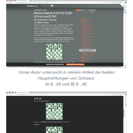
Unser Autor untersucht in seinem Artikel die beiden
Hauptrichtungen von Schwarz:
A) 8...b6 und B) 8...d6.