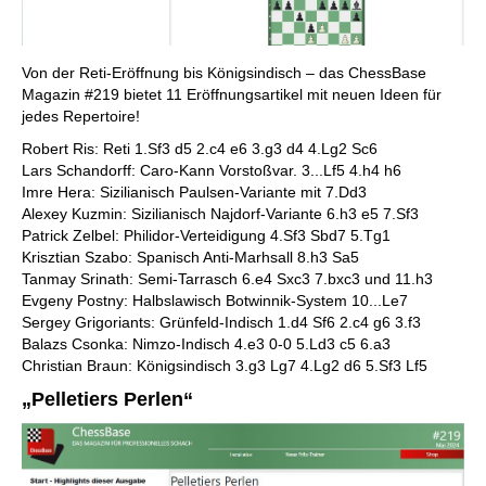
Von der Reti-Eröffnung bis Königsindisch – das ChessBase
Magazin #219 bietet 11 Eröffnungsartikel mit neuen Ideen für
jedes Repertoire!
Robert Ris: Reti 1.Sf3 d5 2.c4 e6 3.g3 d4 4.Lg2 Sc6
Lars Schandorff: Caro-Kann Vorstoßvar. 3...Lf5 4.h4 h6
Imre Hera: Sizilianisch Paulsen-Variante mit 7.Dd3
Alexey Kuzmin: Sizilianisch Najdorf-Variante 6.h3 e5 7.Sf3
Patrick Zelbel: Philidor-Verteidigung 4.Sf3 Sbd7 5.Tg1
Krisztian Szabo: Spanisch Anti-Marhsall 8.h3 Sa5
Tanmay Srinath: Semi-Tarrasch 6.e4 Sxc3 7.bxc3 und 11.h3
Evgeny Postny: Halbslawisch Botwinnik-System 10...Le7
Sergey Grigoriants: Grünfeld-Indisch 1.d4 Sf6 2.c4 g6 3.f3
Balazs Csonka: Nimzo-Indisch 4.e3 0-0 5.Ld3 c5 6.a3
Christian Braun: Königsindisch 3.g3 Lg7 4.Lg2 d6 5.Sf3 Lf5
„Pelletiers Perlen“