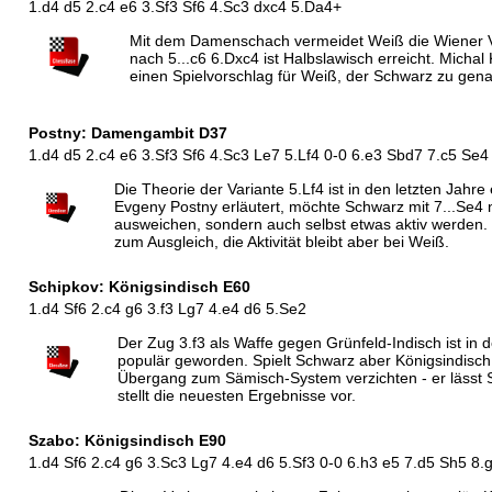
1.d4 d5 2.c4 e6 3.Sf3 Sf6 4.Sc3 dxc4 5.Da4+
Mit dem Damenschach vermeidet Weiß die Wiener Va
nach 5...c6 6.Dxc4 ist Halbslawisch erreicht. Michal
einen Spielvorschlag für Weiß, der Schwarz zu gena
Postny: Damengambit D37
1.d4 d5 2.c4 e6 3.Sf3 Sf6 4.Sc3 Le7 5.Lf4 0-0 6.e3 Sbd7 7.c5 Se4
Die Theorie der Variante 5.Lf4 ist in den letzten Ja
Evgeny Postny erläutert, möchte Schwarz mit 7...Se4 n
ausweichen, sondern auch selbst etwas aktiv werden. 
zum Ausgleich, die Aktivität bleibt aber bei Weiß.
Schipkov: Königsindisch E60
1.d4 Sf6 2.c4 g6 3.f3 Lg7 4.e4 d6 5.Se2
Der Zug 3.f3 als Waffe gegen Grünfeld-Indisch ist in 
populär geworden. Spielt Schwarz aber Königsindisc
Übergang zum Sämisch-System verzichten - er lässt 
stellt die neuesten Ergebnisse vor.
Szabo: Königsindisch E90
1.d4 Sf6 2.c4 g6 3.Sc3 Lg7 4.e4 d6 5.Sf3 0-0 6.h3 e5 7.d5 Sh5 8.