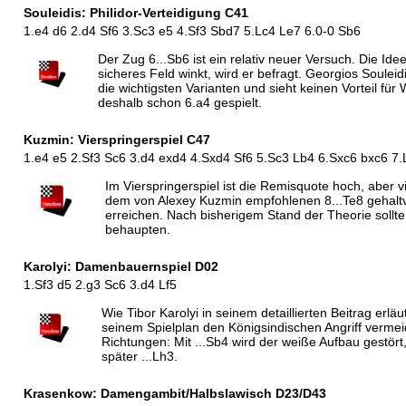
Souleidis: Philidor-Verteidigung C41
1.e4 d6 2.d4 Sf6 3.Sc3 e5 4.Sf3 Sbd7 5.Lc4 Le7 6.0-0 Sb6
Der Zug 6...Sb6 ist ein relativ neuer Versuch. Die Id
sicheres Feld winkt, wird er befragt. Georgios Soulei
die wichtigsten Varianten und sieht keinen Vorteil für 
deshalb schon 6.a4 gespielt.
Kuzmin: Vierspringerspiel C47
1.e4 e5 2.Sf3 Sc6 3.d4 exd4 4.Sxd4 Sf6 5.Sc3 Lb4 6.Sxc6 bxc6 7.
Im Vierspringerspiel ist die Remisquote hoch, aber v
dem von Alexey Kuzmin empfohlenen 8...Te8 gehaltv
erreichen. Nach bisherigem Stand der Theorie sollte
behaupten.
Karolyi: Damenbauernspiel D02
1.Sf3 d5 2.g3 Sc6 3.d4 Lf5
Wie Tibor Karolyi in seinem detaillierten Beitrag erlä
seinem Spielplan den Königsindischen Angriff vermeid
Richtungen: Mit ...Sb4 wird der weiße Aufbau gestört,
später ...Lh3.
Krasenkow: Damengambit/Halbslawisch D23/D43