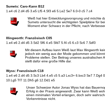
Sumets: Caro-Kann B12
1.e4 c6 2.d4 d5 3.e5 Lf5 4.Sf3 e6 5.Le2 Se7 6.0-0 c5 7.c4
Weiß hat hier Entwicklungsvorsprung und möchte d
Sumets untersucht die wichtigsten Spielpläne für be
Moment eher Schwarz in der Pflicht, nach Verbess
Illingworth: Französisch C05
1.e4 e6 2.d4 d5 3.Sd2 Sf6 4.e5 Sfd7 5.f4 c5 6.c3 Sc6 7.Sdf3
Mit diesem Aufbau kann Weiß laut Max Illingworth kein
jedoch ein wenig aus der Mode gekommen und könnt
Probleme stellen. Der Beitrag unseres australischen A
stellt dafür eine große Hilfe dar.
Wyss: Französisch C18
1.e4 e6 2.d4 d5 3.Sc3 Lb4 4.e5 c5 5.a3 Lxc3+ 6.bxc3 Se7 7.Dg4 0-
10.Lg5 Tf7 11.Dh5 g6 12.Dd1 e5
Unser Schweizer Autor Jonas Wyss hat das Bauernop
Erfolg in der Praxis angewandt. Zwar kann Weiß woh
einen minimalen Vorteil erlangen, doch sehr wahrsche
Vorkenntnisse nicht.