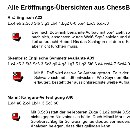
A
lle Eröffnungs-Übersichten aus Chess
Ris: Englisch A22
1.c4 e5 2.Sc3 Sf6 3.g3 Lb4 4.Lg2 0-0 5.e4 Lxc3 6.dxc3
Der nach Botvinnik benannte Aufbau mit 5.e4 zieht so
nach sich, ansonsten würde Weiß Sge2 spielen und 
Teil untersucht Robert Ris das Schlagen mit dem d-
aber nicht fürchten muss.
Skembris: Englische Symmetrievariante A39
1.c4 c5 2.Sf3 Sc6 3.Sc3 g6 4.g3 Lg7 5.Lg2 Sf6 6.d4 cxd4 7.Sxd4 
Mit 8...Da5 wird der weiße Aufbau gestört. Falls de
Schwarz sich mit ...d6 entwickeln. Wie Spyridon Ske
erläutert, besteht der aussichtsreichste weiße Aufb
Marin: Känguru-Verteidigung A40
1.d4 e6 2.c4 Lb4+ 3.Sc3 b6
Mit 3.Sc3 (statt der beliebteren Züge 3.Ld2 sowie 3.S
nichts gegen Nimzoindisch hätte. Doch Mihail Marin v
Spielvorschlag für Schwarz, genau dies zu vermeiden
Analysen belegen, dass dies gelingen kann.