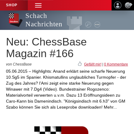
SHOP
TOGGLE
NAVIGATION
Schach
Nachrichten
Neu: ChessBase
Magazin #166
von ChessBase
Gefällt mir!
|
0 Kommentare
05.06.2015 – Highlights: Anand erklärt seine scharfe Neuerung
10.Sg5 im Spanier. Khismatullins unglaubliches Turmopfer - der
Zug des Jahres? l'Ami zeigt eine starke Neuerung gegen
Winawer mit 7.Dg4 (Video). Bundestrainer Rogozenco:
Materialvorteil verwerten u.v.m. Dazu 13 Eröffnungsideen zu
Caro-Kann bis Damenindisch. "Königsindisch mit 6.h3" von GM
Szabo können Sie sich als Leseprobe downloaden! Mehr...