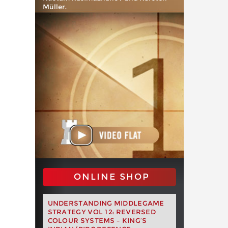
Müller.
ONLINE SHOP
UNDERSTANDING MIDDLEGAME
STRATEGY VOL 12: REVERSED
COLOUR SYSTEMS – KING’S