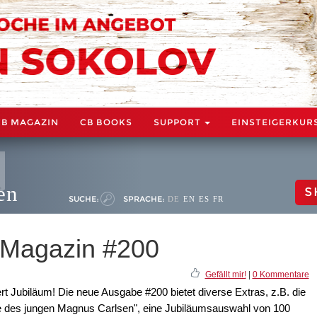
CB MAGAZIN
CB BOOKS
SUPPORT
EINSTEIGERKUR
en
S
SUCHE:
SPRACHE:
DE
EN
ES
FR
 Magazin #200
Gefällt mir!
|
0 Kommentare
 Jubiläum! Die neue Ausgabe #200 bietet diverse Extras, z.B. die
e des jungen Magnus Carlsen", eine Jubiläumsauswahl von 100