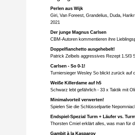
Perlen aus Wijk
Giri, Van Foreest, Grandelius, Duda, Harik
2021
Der junge Magnus Carlsen
CBM-Autoren kommentieren ihre Lieblingsp
Doppelfianchetto ausgehebelt!
Patrick Zelbels aggressives Rezept 1.Sf3 S
Carlsen - So 0-1!
Turniersieger Wesley So blickt zurück auf 
Weiße Killerdame auf h5
Schwarz lebt gefährlich - 33 x Taktik mit O
Minimalvorteil verwerten!
Spielen Sie die Schlüsselpartie Nepomniach
Endspiel-Spezial Turm + Läufer vs. Tur
Thorsten Cmiel erklärt alles, was man für 
Gambit à la Kasparov