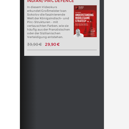
INDIAN/PIRC DEFENCE
In diesem Videokurs
erkundet Großmeister Ivan
Sokolov die faszinierende
Welt der Königsindisch- und
Pirc-Strukturen – mit
vertauschten Farben, wie sie
häufig aus der Französischen
oder der Sizilianischen
Verteidigung entstehen.
39,90 €
29,90 €