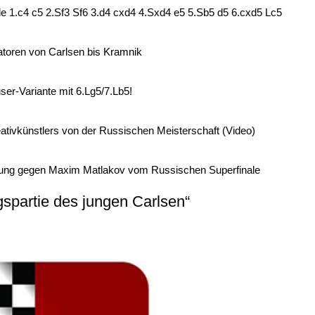
e 1.c4 c5 2.Sf3 Sf6 3.d4 cxd4 4.Sxd4 e5 5.Sb5 d5 6.cxd5 Lc5
atoren von Carlsen bis Kramnik
er-Variante mit 6.Lg5/7.Lb5!
eativkünstlers von der Russischen Meisterschaft (Video)
stung gegen Maxim Matlakov vom Russischen Superfinale
spartie des jungen Carlsen“