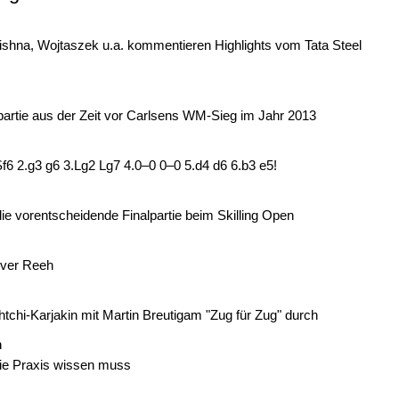
rishna, Wojtaszek u.a. kommentieren Highlights vom Tata Steel
artie aus der Zeit vor Carlsens WM-Sieg im Jahr 2013
f6 2.g3 g6 3.Lg2 Lg7 4.0–0 0–0 5.d4 d6 6.b3 e5!
die vorentscheidende Finalpartie beim Skilling Open
liver Reeh
tchi-Karjakin mit Martin Breutigam "Zug für Zug" durch
m
die Praxis wissen muss