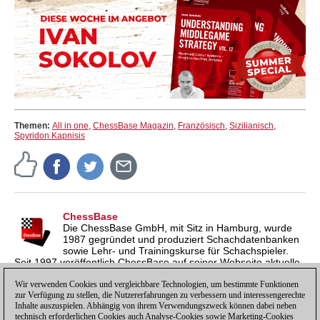
Themen:
All in one
,
ChessBase Magazin
,
Französisch
,
Sizilianisch
,
Spyridon Kapnisis
ChessBase
Die ChessBase GmbH, mit Sitz in Hamburg, wurde
1987 gegründet und produziert Schachdatenbanken
sowie Lehr- und Trainingskurse für Schachspieler.
Seit 1997 veröffentlich ChessBase auf seiner Webseite aktuelle
Nachrichten aus der Schachwelt. ChessBase News erscheint
inzwischen in vier Sprachen und gilt weltweit als wichtigste
Wir verwenden Cookies und vergleichbare Technologien, um bestimmte Funktionen
zur Verfügung zu stellen, die Nutzererfahrungen zu verbessern und interessengerechte
Schachnachrichtenseite.
Inhalte auszuspielen. Abhängig von ihrem Verwendungszweck können dabei neben
technisch erforderlichen Cookies auch Analyse-Cookies sowie Marketing-Cookies