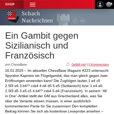
SHOP
TOGGLE
NAVIGATION
Schach
Nachrichten
Ein Gambit gegen
Sizilianisch und
Französisch
von ChessBase
Gefällt mir!
|
0 Kommentare
16.01.2025 – Im aktuellen ChessBase Magazin #223 untersucht
Spyridon Kapnisis ein Flügelgambit, das man gleich gegen zwei
Eröffnungen anwenden kann! Die Zugfolgen lauten 1.e4 c5
2.Sf3 e6 3.b4!? cxb4 4.d4 d5 5.e5 (Sizilianisch) bzw. 1.e4 e6
2.Sf3 d5 3.e5 c5 4.b4!? cxb4 5.d4 (Französisch). In seinem “All
in One”-Artikel stellt der GM aus Griechenland alles, was Sie
über die Variante wissen müssen, in einer ausführlich
kommentierten Partie für Sie zusammen! Den kompletten
Beitrag können Sie sich als kostenlose Leseprobe ansehen –