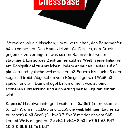
„Verweilen wir ein bisschen, um zu versuchen, das Bauernopfer
b4 zu verstehen. Das Hauptziel von Weiß ist es, den Druck
gegen d4 zu verringern, was seinen Raumvorteil weiter
stabilisiert. Ein solides Zentrum erlaubt es Weiß, seine Initiative
am Königsflügel zu entwickeln, indem er seinen Läufer auf d3
platziert und typischerweise seinen h2-Bauern bis nach h5 oder
sogar h6 treibt. Abgesehen vom Königsflügel wird Weiß a3
spielen und am Damenflügel Linien öffnen, was zu einer
schnellen Entwicklung und Aktivierung seiner Figuren führen
wird ...“
Kapnisis‘ Hauptvariante geht weiter mit
5...Se7
(interessant ist
5...Ld7!?, um mit ...Da5 und ...Lb5 die weißfeldrigen Läufer zu
tauschen)
6.a3 Sec6
(6...bxa3 7.Sxa3! mit der Absicht Sb5
kommt Weiß entgegen)
7.axb4 Lxb4+ 8.c3 Le7 9.Ld3 Sd7
10.0–0 Sb6 11.Te1 Ld7