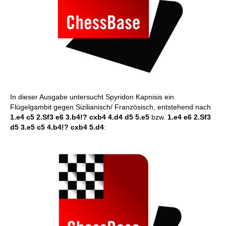
In dieser Ausgabe untersucht Spyridon Kapnisis ein
Flügelgambit gegen Sizilianisch/ Französisch, entstehend nach
1.e4 c5 2.Sf3 e6 3.b4!? cxb4 4.d4 d5 5.e5
bzw.
1.e4 e6 2.Sf3
d5 3.e5 c5 4.b4!? cxb4 5.d4
: