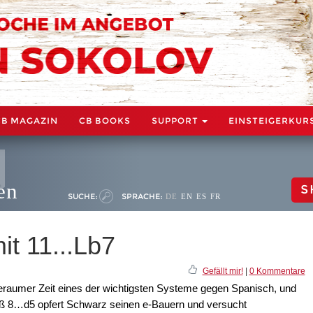
CB MAGAZIN
CB BOOKS
SUPPORT
EINSTEIGERKUR
en
S
SUCHE:
SPRACHE:
DE
EN
ES
FR
it 11...Lb7
Gefällt mir!
|
0 Kommentare
 geraumer Zeit eines der wichtigsten Systeme gegen Spanisch, und
toß 8…d5 opfert Schwarz seinen e-Bauern und versucht