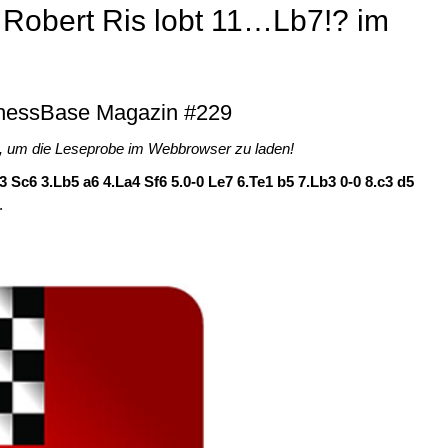
, die man als erfolgreicher
 Robert Ris lobt 11…Lb7!? im
r als Download (inkl. Heft als pdf-
oad-Key per Post.
 #229 als „ChessBase Book“ für iPad,
ChessBase Magazin #229
essbase.com
en, um die Leseprobe im Webbrowser zu laden!
f3 Sc6 3.Lb5 a6 4.La4 Sf6 5.0-0 Le7 6.Te1 b5 7.Lb3 0-0 8.c3 d5
.