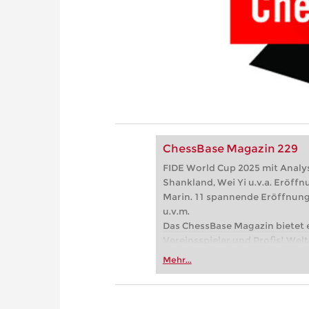
ChessBase Magazin 229
FIDE World Cup 2025 mit Anal
Shankland, Wei Yi u.v.a. Eröff
Marin. 11 spannende Eröffnung
u.v.m.
Das ChessBase Magazin bietet e
Vereinsspieler und Profis! Welt
Glanzpartien und erklären Ihne
Mehr...
Eröffnungsspezialisten präsent
Eröffnungstheorie und spannen
Meistertrainer in Sachen Takti