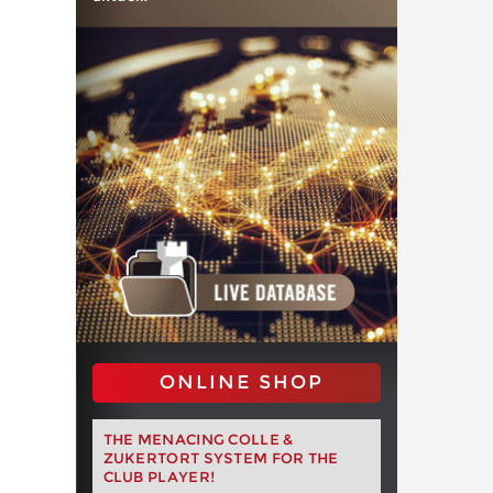
ONLINE SHOP
THE MENACING COLLE &
ZUKERTORT SYSTEM FOR THE
CLUB PLAYER!