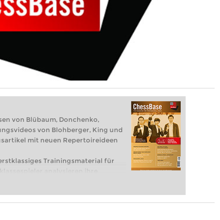
ysen von Blübaum, Donchenko,
nungsvideos von Blohberger, King und
sartikel mit neuen Repertoireideen
rstklassiges Trainingsmaterial für
klassespieler analysieren ihre
n die Ideen hinter den Zügen.
ieren die neuesten Trends in der
de Ideen für Ihr Repertoire.
k, Strategie und Endspiel zeigen Ihnen