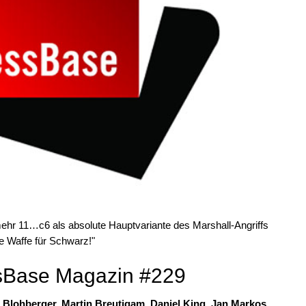
r 11…c6 als absolute Hauptvariante des Marshall-Angriffs
he Waffe für Schwarz!"
ssBase Magazin #229
x Blohberger, Martin Breutigam, Daniel King, Jan Markos,