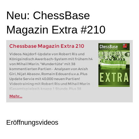
individueller als je zuvor.
Neu: ChessBase
Magazin Extra #210
Chessbase Magazin Extra 210
Videos: Najdorf-Update von Robert Ris und
Königsindisch Awerbach-System mit frühem h4
von Mihail Marin. "Wundertüte" mit 38
kommentierten Partien – Analysen von Anish
Giri, Nijat Abasov, Romain Edouard u.v.a. Plus
Update Servie mit 40.000 neuen Partien!
Videotraining mit Robert Ris und Mihail Marin
(Gesamtspielzeit: knapp 1 Stunde. Plus 38
ausführliche Analysen von Anish Giri, Romain
Mehr...
Edouard, Lubomir Ftacnik, Michal Krasenkow,
u.v.a. Das ChessBase Magazin Extra ist die
perfekte Ergänzung zu ChessBase Magazin.
Erhältlich als Einzelausgabe oder im
Abonnement (6 Ausgaben pro Jahr). Lieferbar als
Eröffnungsvideos
Download oder auf DVD.