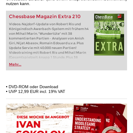
nutzen kann.
Chessbase Magazin Extra 210
Videos: Najdorf-Update von Robert Ris und
Königsindisch Awerbach-System mit frühem h4
von Mihail Marin. "Wundertüte" mit 38
kommentierten Partien – Analysen von Anish
Giri, Nijat Abasov, Romain Edouard u.v.a. Plus
Update Servie mit 40.000 neuen Partien!
Videotraining mit Robert Ris und Mihail Marin
(Gesamtspielzeit: knapp 1 Stunde. Plus 38
ausführliche Analysen von Anish Giri, Romain
Mehr...
Edouard, Lubomir Ftacnik, Michal Krasenkow,
u.v.a. Das ChessBase Magazin Extra ist die
perfekte Ergänzung zu ChessBase Magazin.
Erhältlich als Einzelausgabe oder im
Abonnement (6 Ausgaben pro Jahr). Lieferbar als
•
DVD-ROM oder Download
Download oder auf DVD.
•
UVP 12,99 EUR incl. 19% VAT