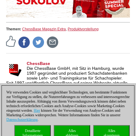
Themen:
ChessBase Magazin Extra
,
Produktvorstellung
ChessBase
Die ChessBase GmbH, mit Sitz in Hamburg, wurde
1987 gegründet und produziert Schachdatenbanken
sowie Lehr- und Trainingskurse für Schachspieler.
Seit 1997 veröffentlich ChessBase auf seiner Webseite aktuelle
Nachrichten aus der Schachwelt. ChessBase News erscheint
inzwischen in vier Sprachen und gilt weltweit als wichtigste
Wir verwenden Cookies und vergleichbare Technologien, um bestimmte Funktionen
zur Verfügung zu stellen, die Nutzererfahrungen zu verbessern und interessengerechte
Schachnachrichtenseite.
Inhalte auszuspielen. Abhängig von ihrem Verwendungszweck können dabei neben
technisch erforderlichen Cookies auch Analyse-Cookies sowie Marketing-Cookies
eingesetzt werden.
Hier
können Sie der Verwendung von Analyse-Cookies und
Marketing-Cookies widersprechen. Weitere Informationen finden Sie in unserer
Datenschutzerklärung
.
Datenschutzhinweis
|
Impressum
|
Kontakt
|
Cookies Management
|
Lizenzen
|
Detaillierte
Alles
Alles
Compliance Hotline
|
Home
Informationen
ablehnen
akzeptieren