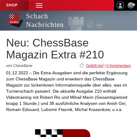
SHOP
TOGGLE
NAVIGATION
Schach
Nachrichten
Neu: ChessBase
Magazin Extra #210
von ChessBase
Gefällt mir!
|
0 Kommentare
01.12.2022 – Die Extra-Ausgaben sind die perfekte Ergänzung
zum ChessBase Magazin und erweitern das ChessBase
Magazin zur lückenlosen Informationsquelle über alles, was im
Turnierschach passiert. Die aktuelle Ausgabe 210 enthält
Videotraining mit Robert Ris und Mihail Marin (Gesamtspielzeit:
knapp 1 Stunde.) und 38 ausführliche Analysen von Anish Giri,
Romain Edouard, Lubomir Ftacnik, Michal Krasenkow, u.v.a.