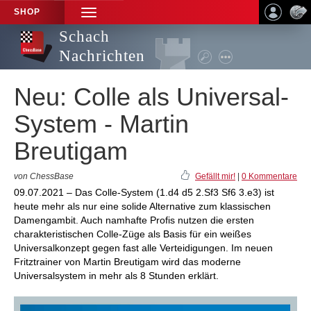
SHOP
TOGGLE
NAVIGATION
Schach
Nachrichten
Neu: Colle als Universal-
System - Martin
Breutigam
von ChessBase
Gefällt mir!
|
0 Kommentare
09.07.2021 – Das Colle-System (1.d4 d5 2.Sf3 Sf6 3.e3) ist
heute mehr als nur eine solide Alternative zum klassischen
Damengambit. Auch namhafte Profis nutzen die ersten
charakteristischen Colle-Züge als Basis für ein weißes
Universalkonzept gegen fast alle Verteidigungen. Im neuen
Fritztrainer von Martin Breutigam wird das moderne
Universalsystem in mehr als 8 Stunden erklärt.