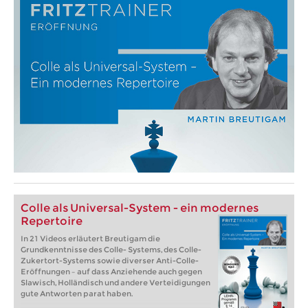
Colle als Universal-System - ein modernes
Repertoire
In 21 Videos erläutert Breutigam die
Grundkenntnisse des Colle- Systems, des Colle-
Zukertort-Systems sowie diverser Anti-Colle-
Eröffnungen – auf dass Anziehende auch gegen
Slawisch, Holländisch und andere Verteidigungen
gute Antworten parat haben.