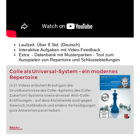
Laufzeit: Über 8 Std. (Deutsch)
Interaktive Aufgaben mit Video-Feedback
Extra: - Datenbank mit Musterpartien - Tool zum
Ausspielen von Repertoire und Schlüsselstellungen
Colle als Universal-System - ein modernes
Repertoire
In 21 Videos erläutert Breutigam die
Grundkenntnisse des Colle- Systems, des Colle-
Zukertort-Systems sowie diverser Anti-Colle-
Eröffnungen – auf dass Anziehende auch gegen
Slawisch, Holländisch und andere Verteidigungen
gute Antworten parat haben.
Mehr...