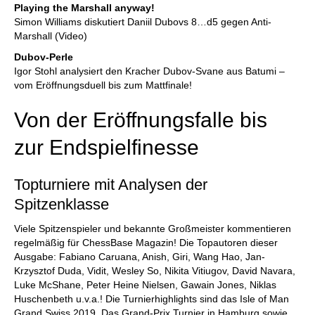
Playing the Marshall anyway!
Simon Williams diskutiert Daniil Dubovs 8…d5 gegen Anti-
Marshall (Video)
Dubov-Perle
Igor Stohl analysiert den Kracher Dubov-Svane aus Batumi –
vom Eröffnungsduell bis zum Mattfinale!
Von der Eröffnungsfalle bis
zur Endspielfinesse
Topturniere mit Analysen der
Spitzenklasse
Viele Spitzenspieler und bekannte Großmeister kommentieren
regelmäßig für ChessBase Magazin! Die Topautoren dieser
Ausgabe: Fabiano Caruana, Anish, Giri, Wang Hao, Jan-
Krzysztof Duda, Vidit, Wesley So, Nikita Vitiugov, David Navara,
Luke McShane, Peter Heine Nielsen, Gawain Jones, Niklas
Huschenbeth u.v.a.! Die Turnierhighlights sind das Isle of Man
Grand Swiss 2019, Das Grand-Prix Turnier in Hamburg sowie