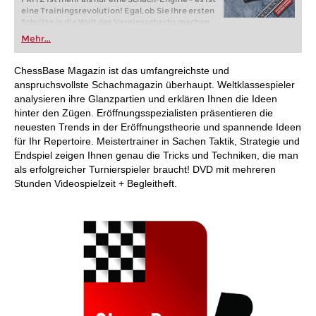
eine Trainingsrevolution! Egal, ob Sie Ihre ersten
Schritte in die Welt des Vereinsschachs machen
oder bereits auf Turnierniveau spielen: Mit
Mehr...
FRITZ trainieren Sie effizienter, intelligenter und
individueller als je zuvor.
ChessBase Magazin ist das umfangreichste und
anspruchsvollste Schachmagazin überhaupt. Weltklassespieler
analysieren ihre Glanzpartien und erklären Ihnen die Ideen
hinter den Zügen. Eröffnungsspezialisten präsentieren die
neuesten Trends in der Eröffnungstheorie und spannende Ideen
für Ihr Repertoire. Meistertrainer in Sachen Taktik, Strategie und
Endspiel zeigen Ihnen genau die Tricks und Techniken, die man
als erfolgreicher Turnierspieler braucht! DVD mit mehreren
Stunden Videospielzeit + Begleitheft.