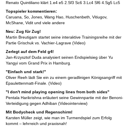
Renato Quintiliano klärt 1.e4 e5 2.Sf3 Sc6 3.Lc4 Sf6 4.Sg5 Lc5
Topspieler kommentieren:
Caruana, So, Jones, Wang Hao, Huschenbeth, Vitiugov,
McShane, Vidit und viele andere
Neu: Zug für Zug!
Martin Breutigam startet seine interaktive Trainingsreihe mit der
Partie Grischuk vs. Vachier-Lagrave (Video)
Zerlegt auf dem Feld g4!
Jan-Krzysztof Duda analysiert seinen Endspielsieg über Yu
Yangyi vom Grand Prix in Hamburg.
"Einfach und stark!"
Oliver Reeh lädt Sie ein zu einem geradlinigen Königsangriff mit
Epaulettenmatt-Finale. (Video)
"I don't mind playing opening lines from both sides"
Pentala Harikrishna erläutert seine Gewinnpartie mit der Benoni-
Verteidigung gegen Adhiban (Videointerview)
Mit Bodycheck und Regenschirm!
Karsten Müller zeigt, wie man im Turmendspiel zum Erfolg
kommt – lehrreich und praxisnah!