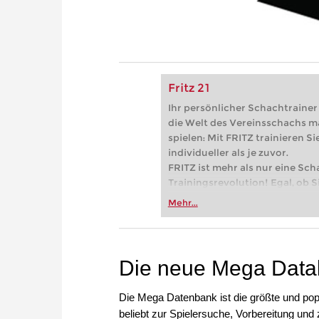
Fritz 21
Ihr persönlicher Schachtrainer -
die Welt des Vereinsschachs m
spielen: Mit FRITZ trainieren Sie
individueller als je zuvor.
FRITZ ist mehr als nur eine Sch
Trainingsrevolution! Egal, ob Si
Vereinsschachs machen oder ber
Mehr...
FRITZ trainieren Sie effizienter,
zuvor.
Die neue Mega Data
Die Mega Datenbank ist die größte und popu
beliebt zur Spielersuche, Vorbereitung un