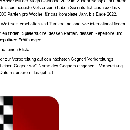
ssBase:
Mit der Mega Database 2022 im Zusammenspiel mit Ihrem
t die neueste Vollversion!) haben Sie natürlich auch exklusiv
000 Partien pro Woche, für das komplette Jahr, bis Ende 2022.
t: Weltmeisterschaften und Turniere, national wie international finden.
tien finden: Spielersuche, dessen Partien, dessen Repertoire und
 populären Eröffnungen.
uf einen Blick:
ler zur Vorbereitung auf den nächsten Gegner! Vorbereitungs
 auf einen Gegner vor? Name des Gegners eingeben – Vorbereitung
tum sortieren - los geht’s!