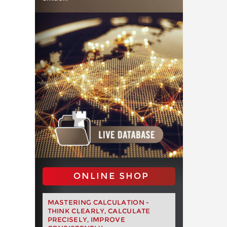
ONLINE SHOP
MASTERING CALCULATION -
THINK CLEARLY, CALCULATE
PRECISELY, IMPROVE