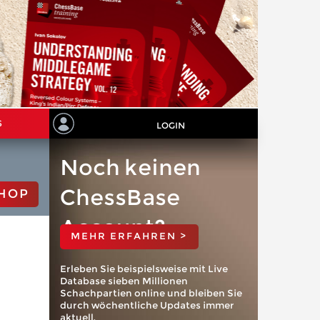
S
LOGIN
Noch keinen
ChessBase
HOP
Account?
MEHR ERFAHREN >
Erleben Sie beispielsweise mit Live
Database sieben Millionen
Schachpartien online und bleiben Sie
durch wöchentliche Updates immer
aktuell.