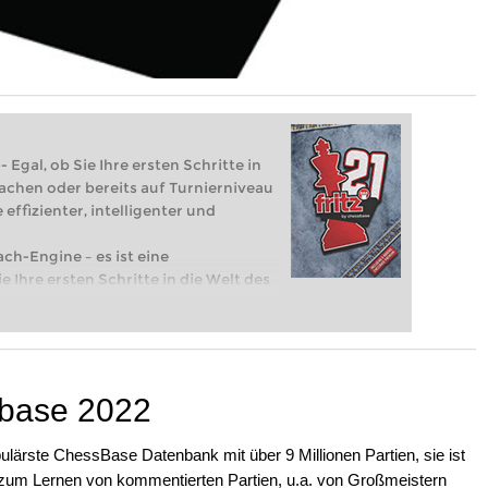
 Egal, ob Sie Ihre ersten Schritte in
achen oder bereits auf Turnierniveau
 effizienter, intelligenter und
ach-Engine – es ist eine
e Ihre ersten Schritte in die Welt des
eits auf Turnierniveau spielen: Mit
 intelligenter und individueller als je
base 2022
lärste ChessBase Datenbank mit über 9 Millionen Partien, sie ist
d zum Lernen von kommentierten Partien, u.a. von Großmeistern