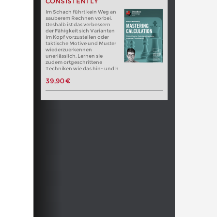
CONSISTENTLY
Im Schach führt kein Weg an
sauberem Rechnen vorbei.
Deshalb ist das verbessern
der Fähigkeit sich Varianten
im Kopf vorzustellen oder
taktische Motive und Muster
wiederzuerkennen
unerlässlich. Lernen sie
zudem ortgeschrittene
Techniken wie das hin- und h
39,90 €