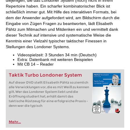
diejenigen, die das Londoner System (noch) nicht in ihrem
Repertoire haben. Ein scharfer kombinatorischer Blick ist
schließlich immer gut. Mit Hilfe des interaktiven Formats, bei
dem der Anwender aufgefordert wird, am Bildschirm durch die
Eingabe von Zügen Fragen zu beantworten, lädt Elisabeth
Pähtz zum Mitmachen und Mitdenken ein und vermittelt dank
dieser Technik auf intensive und systematische Weise die
Kenntnis einer Vielzahl typischer taktischer Finessen in
Stellungen des Londoner Systems.
Videospielzeit: 3 Stunden 34 min (Deutsch)
Extra: Datenbank mit weiteren Beispielen
Mit CB 14 – Reader
Taktik Turbo Londoner System
Auf dieser DVD stellt Elisabeth Pähtz so ziemlich
alle Verwicklungen vor, die es mit Weiß zu kennen
gilt. Wer das Londoner System liebt und die
Eröffnung studiert hat, erhält damit das
taktische Rüstzeug für eine erfolgreiche Praxis -
denn wer die typisch
Mehr...