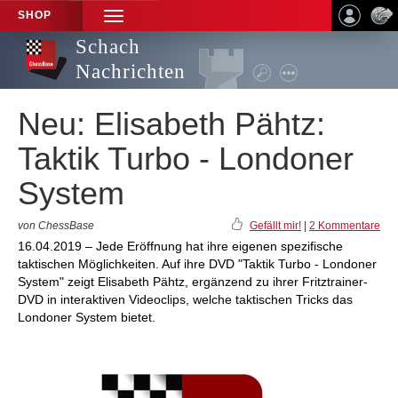
SHOP
TOGGLE
NAVIGATION
Schach
Nachrichten
Neu: Elisabeth Pähtz:
Taktik Turbo - Londoner
System
von ChessBase
Gefällt mir!
|
2 Kommentare
16.04.2019 – Jede Eröffnung hat ihre eigenen spezifische
taktischen Möglichkeiten. Auf ihre DVD "Taktik Turbo - Londoner
System" zeigt Elisabeth Pähtz, ergänzend zu ihrer Fritztrainer-
DVD in interaktiven Videoclips, welche taktischen Tricks das
Londoner System bietet.