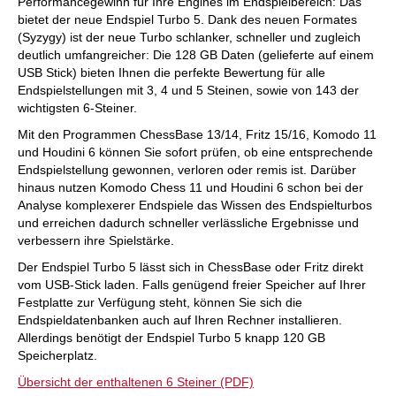
Performancegewinn für Ihre Engines im Endspielbereich: Das
bietet der neue Endspiel Turbo 5. Dank des neuen Formates
(Syzygy) ist der neue Turbo schlanker, schneller und zugleich
deutlich umfangreicher: Die 128 GB Daten (gelieferte auf einem
USB Stick) bieten Ihnen die perfekte Bewertung für alle
Endspielstellungen mit 3, 4 und 5 Steinen, sowie von 143 der
wichtigsten 6-Steiner.
Mit den Programmen ChessBase 13/14, Fritz 15/16, Komodo 11
und Houdini 6 können Sie sofort prüfen, ob eine entsprechende
Endspielstellung gewonnen, verloren oder remis ist. Darüber
hinaus nutzen Komodo Chess 11 und Houdini 6 schon bei der
Analyse komplexerer Endspiele das Wissen des Endspielturbos
und erreichen dadurch schneller verlässliche Ergebnisse und
verbessern ihre Spielstärke.
Der Endspiel Turbo 5 lässt sich in ChessBase oder Fritz direkt
vom USB-Stick laden. Falls genügend freier Speicher auf Ihrer
Festplatte zur Verfügung steht, können Sie sich die
Endspieldatenbanken auch auf Ihren Rechner installieren.
Allerdings benötigt der Endspiel Turbo 5 knapp 120 GB
Speicherplatz.
Übersicht der enthaltenen 6 Steiner (PDF)