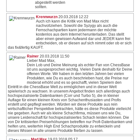
abgestellt werden
sollten.
Krennwurzn
20.03.2018 12:22
Auch ich kann die Kritik von Mad Max nicht
nachvollziehen. Sowohl die Syzygy als auch die
Fernschachpartien kann jedermann der möchte
kostenlos aus dem Internet herunterladen. Das stellt
aber einen gewissen Aufwand dar und JEDER kann frei
entscheiden, ob er diesen auf sich nimmt oder ob er sich
das fix&fertig KAUFT.
Rainer
20.03.2018 11:50
Lieber Mad Max,
Dein Lob und Deine Meinung als echter Fan von ChessBase
ist uns ausgesprochen wichtig. Vielen Dank deshalb für Deine
offenen Worte. Wir haben in den letzten Jahren bei vielen
Produkten, wie Du es auch beschrieben hast, die Preise nur
moderat erhöht und es so geschafft, vielen Spielern den
Eintritt in die ChessBase Welt zu ermöglichen und in dieser Welt
spielerisch zu wachsen. In unserem Angebot finden sich allerdings auch
hochspezialisierte Datenbanken (Corr und Turbo 5), die in kleiner
Auflage für einen kleinen Kreis von Schachenthusiasten und Profis
erstellt und gepflegt werden. Würden wir diese Produkte aus rein
wirtschaftlicher Perspektive betrachten, hätte es diese Produkte vielleicht
nie gegeben. Auch wir als kleine Schachfirma, müssen uns wie Du,
unsere Leidenschaft für hochspezialisiertes Schach leisten können. Die
von Dir kritisierten Preiserhöhungen betreffen nur Profi-Datenbanken und
helfen uns, weiterhin High End Schachprodukte zu entwickeln und
dieses Wissen in alle unsere Produkte fließen zu lassen.
Mad Max
19.03.2018 05:17