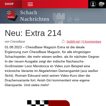
SHOP
TOGGLE
NAVIGATION
Schach
Nachrichten
Neu: Extra 214
von ChessBase
Gefällt mir!
|
0 Kommentare
01.08.2023 – ChessBase Magazin Extra ist die ideale
Ergänzung zum ChessBase Magazin, für alle ehrgeizigen
Schachspieler, die mehr wissen wollen, als ihr nächster Gegner.
In der neuen Ausgabe zeigt der indische Nachwuchs-
Großmeister Leon Mendonca im Video zum Beispiel eine
trickreiche Variante im Abgelehnten Damengambit (aus weißer
Sicht). Romain Edouard setzt seinen Video-Kurs über die
Drachenvariante fort. Anish Giri kommentiert eine eigene
Glanzpartie. Und vieles mehr!