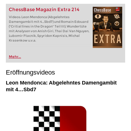
individueller als je zuvor.
ChessBase Magazin Extra 214
Videos: Leon Mendonca (Abgelehntes
Damengambit mit 4…Sbd7) und Romain Edouard
("Critial lines in the Dragon" Teil III). Wundertüte
mit Analysen von Anish Giri, Thai Dai Van Nguyen,
Lubomir Ftacnik, Spyridon Kapnisis, Michal
Krasenkow u.v.a.
Mehr...
Eröffnungsvideos
Leon Mendonca: Abgelehntes Damengambit
mit 4…Sbd7