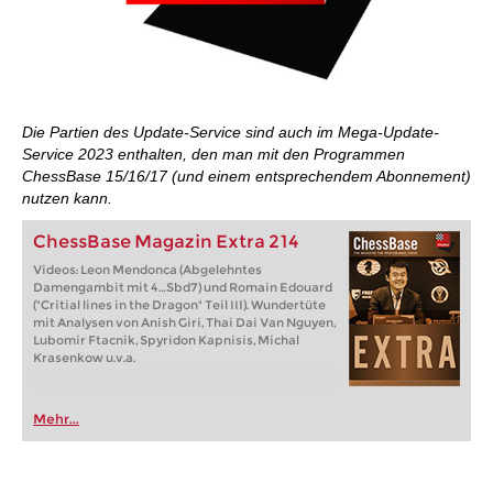
Die Partien des Update-Service sind auch im Mega-Update-
Service 2023 enthalten, den man mit den Programmen
ChessBase 15/16/17 (und einem entsprechendem Abonnement)
nutzen kann.
ChessBase Magazin Extra 214
Videos: Leon Mendonca (Abgelehntes
Damengambit mit 4…Sbd7) und Romain Edouard
("Critial lines in the Dragon" Teil III). Wundertüte
mit Analysen von Anish Giri, Thai Dai Van Nguyen,
Lubomir Ftacnik, Spyridon Kapnisis, Michal
Krasenkow u.v.a.
Mehr...