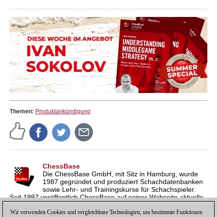
Themen:
Produktankündigung
ChessBase
Die ChessBase GmbH, mit Sitz in Hamburg, wurde
1987 gegründet und produziert Schachdatenbanken
sowie Lehr- und Trainingskurse für Schachspieler.
Seit 1997 veröffentlich ChessBase auf seiner Webseite aktuelle
Nachrichten aus der Schachwelt. ChessBase News erscheint
inzwischen in vier Sprachen und gilt weltweit als wichtigste
Wir verwenden Cookies und vergleichbare Technologien, um bestimmte Funktionen