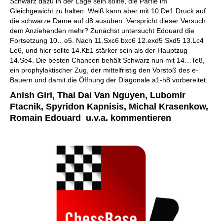
Schwarz dazu in der Lage sein sollte, die Partie im
Gleichgewicht zu halten. Weiß kann aber mit 10.De1 Druck auf
die schwarze Dame auf d8 ausüben. Verspricht dieser Versuch
dem Anziehenden mehr? Zunächst untersucht Edouard die
Fortsetzung 10…e5. Nach 11.Sxc6 bxc6 12.exd5 Sxd5 13.Lc4
Le6, und hier sollte 14.Kb1 stärker sein als der Hauptzug
14.Se4. Die besten Chancen behält Schwarz nun mit 14…Te8,
ein prophylaktischer Zug, der mittelfristig den Vorstoß des e-
Bauern und damit die Öffnung der Diagonale a1-h8 vorbereitet.
Anish Giri, Thai Dai Van Nguyen, Lubomir
Ftacnik, Spyridon Kapnisis, Michal Krasenkow,
Romain Edouard u.v.a. kommentieren