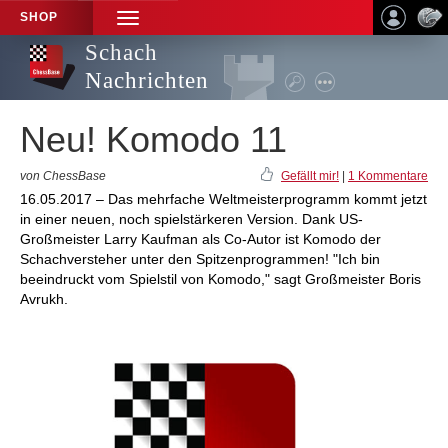
SHOP
TOGGLE
NAVIGATION
Schach
Nachrichten
Neu! Komodo 11
von ChessBase
Gefällt mir!
|
1 Kommentare
16.05.2017 – Das mehrfache Weltmeisterprogramm kommt jetzt
in einer neuen, noch spielstärkeren Version. Dank US-
Großmeister Larry Kaufman als Co-Autor ist Komodo der
Schachversteher unter den Spitzenprogrammen! "Ich bin
beeindruckt vom Spielstil von Komodo," sagt Großmeister Boris
Avrukh.