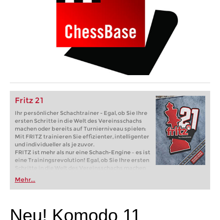
Fritz 21
Ihr persönlicher Schachtrainer - Egal, ob Sie Ihre
ersten Schritte in die Welt des Vereinsschachs
machen oder bereits auf Turnierniveau spielen:
Mit FRITZ trainieren Sie effizienter, intelligenter
und individueller als je zuvor.
FRITZ ist mehr als nur eine Schach-Engine – es ist
eine Trainingsrevolution! Egal, ob Sie Ihre ersten
Schritte in die Welt des Vereinsschachs machen
oder bereits auf Turnierniveau spielen: Mit
Mehr...
FRITZ trainieren Sie effizienter, intelligenter und
individueller als je zuvor.
Neu! Komodo 11