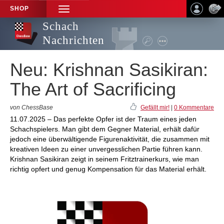
SHOP
TOGGLE
NAVIGATION
Schach
Nachrichten
Neu: Krishnan Sasikiran:
The Art of Sacrificing
von ChessBase
Gefällt mir!
|
0 Kommentare
11.07.2025 – Das perfekte Opfer ist der Traum eines jeden
Schachspielers. Man gibt dem Gegner Material, erhält dafür
jedoch eine überwältigende Figurenaktivität, die zusammen mit
kreativen Ideen zu einer unvergesslichen Partie führen kann.
Krishnan Sasikiran zeigt in seinem Fritztrainerkurs, wie man
richtig opfert und genug Kompensation für das Material erhält.