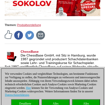
Kostenloses Videobeispiel:
Introduction
Kostenloses Videobeispiel:
Sacrificing a Pawn
for Initiative
Themen:
Produktvorstellung
ChessBase
Die ChessBase GmbH, mit Sitz in Hamburg, wurde
1987 gegründet und produziert Schachdatenbanken
sowie Lehr- und Trainingskurse für Schachspieler.
Seit 1997 veröffentlich ChessBase auf seiner Webseite aktuelle
Nachrichten aus der Schachwelt. ChessBase News erscheint
Wir verwenden Cookies und vergleichbare Technologien, um bestimmte Funktionen
inzwischen in vier Sprachen und gilt weltweit als wichtigste
zur Verfügung zu stellen, die Nutzererfahrungen zu verbessern und interessengerechte
Schachnachrichtenseite.
Inhalte auszuspielen. Abhängig von ihrem Verwendungszweck können dabei neben
technisch erforderlichen Cookies auch Analyse-Cookies sowie Marketing-Cookies
eingesetzt werden.
Hier
können Sie der Verwendung von Analyse-Cookies und
Marketing-Cookies widersprechen. Weitere Informationen finden Sie in unserer
Datenschutzerklärung
.
Datenschutzhinweis
|
Impressum
|
Kontakt
|
Cookies Management
|
Lizenzen
|
Detaillierte
Alles
Alles