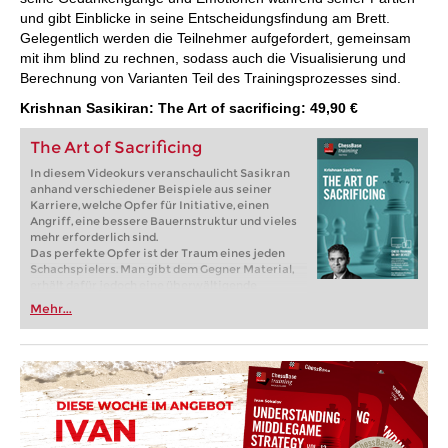
und gibt Einblicke in seine Entscheidungsfindung am Brett.
Gelegentlich werden die Teilnehmer aufgefordert, gemeinsam
mit ihm blind zu rechnen, sodass auch die Visualisierung und
Berechnung von Varianten Teil des Trainingsprozesses sind.
Krishnan Sasikiran: The Art of sacrificing: 49,90 €
The Art of Sacrificing
In diesem Videokurs veranschaulicht Sasikran
anhand verschiedener Beispiele aus seiner
Karriere, welche Opfer für Initiative, einen
Angriff, eine bessere Bauernstruktur und vieles
mehr erforderlich sind.
Das perfekte Opfer ist der Traum eines jeden
Schachspielers. Man gibt dem Gegner Material,
erhält dafür jedoch eine überwältigende
Figurenaktivität, die zusammen mit kreativen
Mehr...
Ideen zu einer unvergesslichen Partie führen
kann. Opfer können jedoch auch zu einem
Albtraum werden, wenn die Kompensation nicht
ausreicht oder die Kombination nicht
funktioniert. Aus diesem Grund hat es sich der
indische Spitzenspieler und elfmalige
Olympiateilnehmer Krishnan Sasikiran zur
Aufgabe gemacht, Opfer in all ihren Facetten
aufzuzeigen.