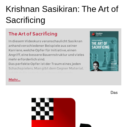
Krishnan Sasikiran: The Art of
Sacrificing
The Art of Sacrificing
In diesem Videokurs veranschaulicht Sasikran
anhand verschiedener Beispiele aus seiner
Karriere, welche Opfer für Initiative, einen
Angriff, eine bessere Bauernstruktur und vieles
mehr erforderlich sind.
Das perfekte Opfer ist der Traum eines jeden
Schachspielers. Man gibt dem Gegner Material,
erhält dafür jedoch eine überwältigende
Figurenaktivität, die zusammen mit kreativen
Mehr...
Ideen zu einer unvergesslichen Partie führen
kann. Opfer können jedoch auch zu einem
Albtraum werden, wenn die Kompensation nicht
Das
ausreicht oder die Kombination nicht
funktioniert. Aus diesem Grund hat es sich der
indische Spitzenspieler und elfmalige
Olympiateilnehmer Krishnan Sasikiran zur
Aufgabe gemacht, Opfer in all ihren Facetten
aufzuzeigen.
Kostenloses Videobeispiel:
Introduction