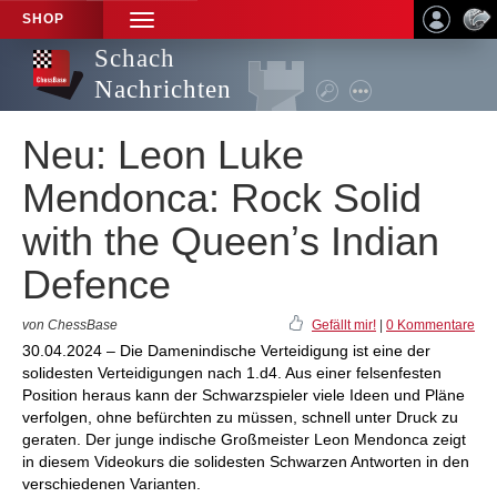
SHOP
TOGGLE
NAVIGATION
Schach
Nachrichten
Neu: Leon Luke
Mendonca: Rock Solid
with the Queenʼs Indian
Defence
von ChessBase
Gefällt mir!
|
0 Kommentare
30.04.2024 – Die Damenindische Verteidigung ist eine der
solidesten Verteidigungen nach 1.d4. Aus einer felsenfesten
Position heraus kann der Schwarzspieler viele Ideen und Pläne
verfolgen, ohne befürchten zu müssen, schnell unter Druck zu
geraten. Der junge indische Großmeister Leon Mendonca zeigt
in diesem Videokurs die solidesten Schwarzen Antworten in den
verschiedenen Varianten.