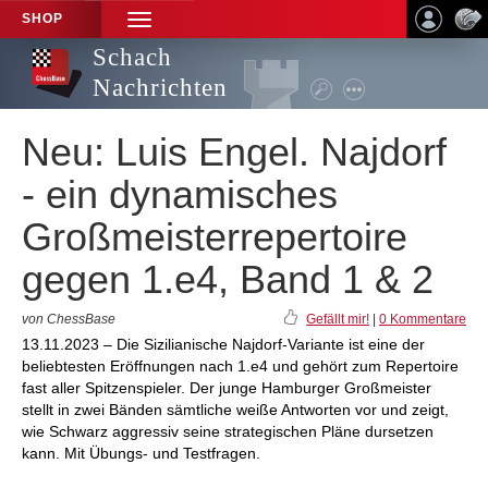
SHOP
TOGGLE
NAVIGATION
Schach
Nachrichten
Neu: Luis Engel. Najdorf
- ein dynamisches
Großmeisterrepertoire
gegen 1.e4, Band 1 & 2
von ChessBase
Gefällt mir!
|
0 Kommentare
13.11.2023 – Die Sizilianische Najdorf-Variante ist eine der
beliebtesten Eröffnungen nach 1.e4 und gehört zum Repertoire
fast aller Spitzenspieler. Der junge Hamburger Großmeister
stellt in zwei Bänden sämtliche weiße Antworten vor und zeigt,
wie Schwarz aggressiv seine strategischen Pläne dursetzen
kann. Mit Übungs- und Testfragen.