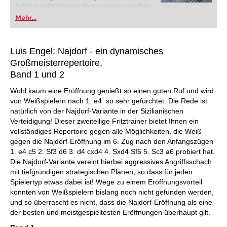
Schritte in die Welt des Vereinsschachs machen
oder bereits auf Turnierniveau spielen: Mit
Mehr...
FRITZ trainieren Sie effizienter, intelligenter und
individueller als je zuvor.
Luis Engel: Najdorf - ein dynamisches
Großmeisterrepertoire,
Band 1 und 2
Wohl kaum eine Eröffnung genießt so einen guten Ruf und wird
von Weißspielern nach 1. e4 so sehr gefürchtet: Die Rede ist
natürlich von der Najdorf-Variante in der Sizilianischen
Verteidigung! Dieser zweiteilige Fritztrainer bietet Ihnen ein
vollständiges Repertoire gegen alle Möglichkeiten, die Weiß
gegen die Najdorf-Eröffnung im 6. Zug nach den Anfangszügen
1. e4 c5 2. Sf3 d6 3. d4 cxd4 4. Sxd4 Sf6 5. Sc3 a6 probiert hat.
Die Najdorf-Variante vereint hierbei aggressives Angriffsschach
mit tiefgründigen strategischen Plänen, so dass für jeden
Spielertyp etwas dabei ist! Wege zu einem Eröffnungsvorteil
konnten von Weißspielern bislang noch nicht gefunden werden,
und so überrascht es nicht, dass die Najdorf-Eröffnung als eine
der besten und meistgespieltesten Eröffnungen überhaupt gilt.