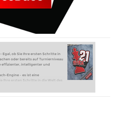
 Egal, ob Sie Ihre ersten Schritte in
achen oder bereits auf Turnierniveau
 effizienter, intelligenter und
ach-Engine – es ist eine
e Ihre ersten Schritte in die Welt des
eits auf Turnierniveau spielen: Mit
 intelligenter und individueller als je