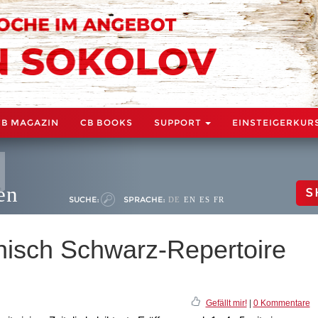
CB MAGAZIN
CB BOOKS
SUPPORT
EINSTEIGERKUR
en
S
SUCHE:
SPRACHE:
DE
EN
ES
FR
enisch Schwarz-Repertoire
Gefällt mir!
|
0 Kommentare