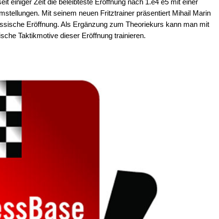
eit einiger Zeit die beleibteste Eröffnung nach 1.e4 e5 mit einer
tellungen. Mit seinem neuen Fritztrainer präsentiert Mihail Marin
lassische Eröffnung. Als Ergänzung zum Theoriekurs kann man mit
ische Taktikmotive dieser Eröffnung trainieren.