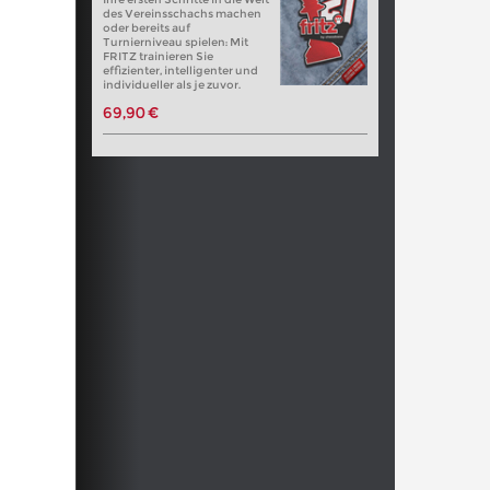
des Vereinsschachs machen
oder bereits auf
Turnierniveau spielen: Mit
FRITZ trainieren Sie
effizienter, intelligenter und
individueller als je zuvor.
69,90 €