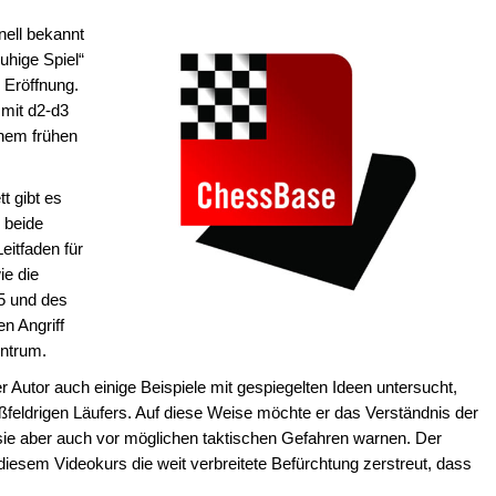
onell bekannt
uhige Spiel“
e Eröffnung.
 mit d2-d3
inem frühen
t gibt es
r beide
Leitfaden für
e die
c5 und des
en Angriff
ntrum.
er Autor auch einige Beispiele mit gespiegelten Ideen untersucht,
ißfeldrigen Läufers. Auf diese Weise möchte er das Verständnis der
sie aber auch vor möglichen taktischen Gefahren warnen. Der
n diesem Videokurs die weit verbreitete Befürchtung zerstreut, dass