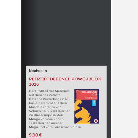
Neuheiten
PETROFF DEFENCE POWERBOOK
2026
Der Großteil des Materials,
auf dem das Petroff
Defence Powerbook 2026
basiert, stammt aus dem
Maschinenraum von
Schach.de: 357.000 Partien.
Zu dieser imposanten
Menge kommen noch
17.000 Partien aus der
Mega und vom Fernschach hinzu.
9,90 €