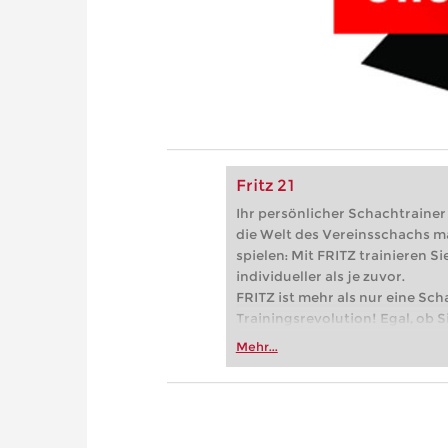
Fritz 21
Ihr persönlicher Schachtrainer -
die Welt des Vereinsschachs m
spielen: Mit FRITZ trainieren Sie
individueller als je zuvor.
FRITZ ist mehr als nur eine Sch
Trainingsrevolution! Egal, ob Si
Vereinsschachs machen oder ber
Mehr...
FRITZ trainieren Sie effizienter,
zuvor.