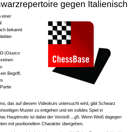
hwarzrepertoire gegen Italienisch
 einer
l
auch bekannt
liebter
d3 (Giuoco
 seinen
zu
ein Begriff,
es
Partie
mo, das auf diesem Videokurs untersucht wird, gibt Schwarz
seitigen Muster zu entgehen und ein solides Spiel in
Das Hauptmotiv ist dabei der Vorstoß ...g5. Wenn Weiß dagegen
ten mit positionellem Charakter übergehen.