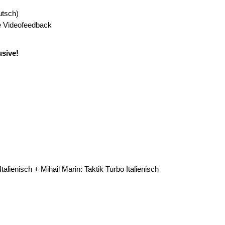
utsch)
ve Videofeedback
usive!
alienisch + Mihail Marin: Taktik Turbo Italienisch