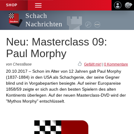
SHOP
TOGGLE
NAVIGATION
Schach
Nachrichten
Neu: Masterclass 09:
Paul Morphy
von ChessBase
Gefällt mir!
|
0 Kommentare
20.10.2017 – Schon im Alter von 12 Jahren galt Paul Morphy
(1837-1884) in den USA als Schachgenie, der seine Gegner
blind und in Vorgabepartien besiegte. Auf seiner Europareise
1858/59 zeigte er sich auch den besten Spielern des alten
Kontinents überlegen. Auf der neuen Masterclass-DVD wird der
"Mythos Morphy" entschlüsselt.