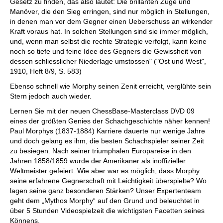
Gesetz zu finden, das also lautet: Die brillanten Züge und
Manöver, die den Sieg erringen, sind nur möglich in Stellungen,
in denen man vor dem Gegner einen Ueberschuss an wirkender
Kraft voraus hat. In solchen Stellungen sind sie immer möglich,
und, wenn man selbst die rechte Strategie verfolgt, kann keine
noch so tiefe und feine Idee des Gegners die Gewissheit von
dessen schliesslicher Niederlage umstossen" ("Ost und West",
1910, Heft 8/9, S. 583)
Ebenso schnell wie Morphy seinen Zenit erreicht, verglühte sein
Stern jedoch auch wieder.
Lernen Sie mit der neuen ChessBase-Masterclass DVD 09
eines der größten Genies der Schachgeschichte näher kennen!
Paul Morphys (1837-1884) Karriere dauerte nur wenige Jahre
und doch gelang es ihm, die besten Schachspieler seiner Zeit
zu besiegen. Nach seiner triumphalen Europareise in den
Jahren 1858/1859 wurde der Amerikaner als inoffizieller
Weltmeister gefeiert. Wie aber war es möglich, dass Morphy
seine erfahrene Gegnerschaft mit Leichtigkeit überspielte? Wo
lagen seine ganz besonderen Stärken? Unser Expertenteam
geht dem „Mythos Morphy“ auf den Grund und beleuchtet in
über 5 Stunden Videospielzeit die wichtigsten Facetten seines
Könnens.