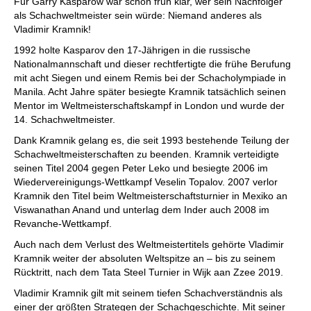
Für Garry Kasparow war schon früh klar, wer sein Nachfolger
als Schachweltmeister sein würde: Niemand anderes als
Vladimir Kramnik!
1992 holte Kasparov den 17-Jährigen in die russische
Nationalmannschaft und dieser rechtfertigte die frühe Berufung
mit acht Siegen und einem Remis bei der Schacholympiade in
Manila. Acht Jahre später besiegte Kramnik tatsächlich seinen
Mentor im Weltmeisterschaftskampf in London und wurde der
14. Schachweltmeister.
Dank Kramnik gelang es, die seit 1993 bestehende Teilung der
Schachweltmeisterschaften zu beenden. Kramnik verteidigte
seinen Titel 2004 gegen Peter Leko und besiegte 2006 im
Wiedervereinigungs-Wettkampf Veselin Topalov. 2007 verlor
Kramnik den Titel beim Weltmeisterschaftsturnier in Mexiko an
Viswanathan Anand und unterlag dem Inder auch 2008 im
Revanche-Wettkampf.
Auch nach dem Verlust des Weltmeistertitels gehörte Vladimir
Kramnik weiter der absoluten Weltspitze an – bis zu seinem
Rücktritt, nach dem Tata Steel Turnier in Wijk aan Zzee 2019.
Vladimir Kramnik gilt mit seinem tiefen Schachverständnis als
einer der größten Strategen der Schachgeschichte. Mit seiner