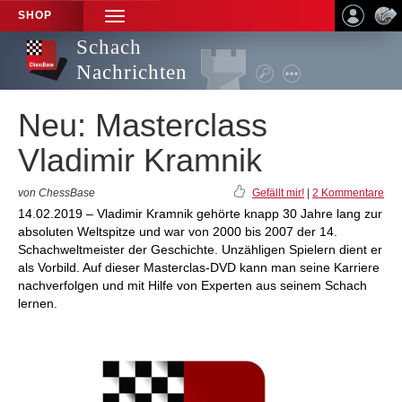
SHOP
TOGGLE
NAVIGATION
Schach
Nachrichten
Neu: Masterclass
Vladimir Kramnik
von ChessBase
Gefällt mir!
|
2 Kommentare
14.02.2019 – Vladimir Kramnik gehörte knapp 30 Jahre lang zur
absoluten Weltspitze und war von 2000 bis 2007 der 14.
Schachweltmeister der Geschichte. Unzähligen Spielern dient er
als Vorbild. Auf dieser Masterclas-DVD kann man seine Karriere
nachverfolgen und mit Hilfe von Experten aus seinem Schach
lernen.