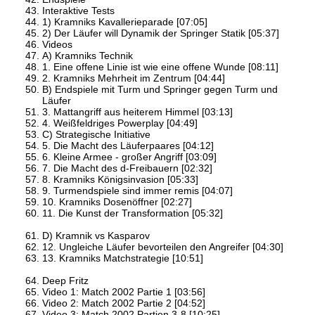
Interaktive Tests
1) Kramniks Kavallerieparade [07:05]
2) Der Läufer will Dynamik der Springer Statik [05:37]
Videos
A) Kramniks Technik
1. Eine offene Linie ist wie eine offene Wunde [08:11]
2. Kramniks Mehrheit im Zentrum [04:44]
B) Endspiele mit Turm und Springer gegen Turm und
Läufer
3. Mattangriff aus heiterem Himmel [03:13]
4. Weißfeldriges Powerplay [04:49]
C) Strategische Initiative
5. Die Macht des Läuferpaares [04:12]
6. Kleine Armee - großer Angriff [03:09]
7. Die Macht des d-Freibauern [02:32]
8. Kramniks Königsinvasion [05:33]
9. Turmendspiele sind immer remis [04:07]
10. Kramniks Dosenöffner [02:27]
11. Die Kunst der Transformation [05:32]
D) Kramnik vs Kasparov
12. Ungleiche Läufer bevorteilen den Angreifer [04:30]
13. Kramniks Matchstrategie [10:51]
Deep Fritz
Video 1: Match 2002 Partie 1 [03:56]
Video 2: Match 2002 Partie 2 [04:52]
Video 3: Match 2002 Partien 3-8 [10:25]