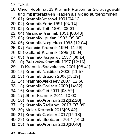
Taktik
Oliver Reeh hat 23 Kramnik-Partien für Sie ausgewählt
und mit interaktiven Fragen als Video aufgenommen.
01) Kramnik-Vescovi 1991[04:12]
02) Kramnik-Saric 1991 [04:14]
03) Kramnik-Toth 1991 [09:01]
04) Miranda-Kramnik 1991 [08:43]
05) Kramnik-Lputian 1992 [09:30]
06) Kramnik-Nogueiras 1993 [12:04]
07) Yudasin-Kramnik 1994 [11:29]
08) Gelfand-Kramnik 1996 [10:04]
09) Kramnik-Kasparov 1997 [08:14]
10) Beliavsky-Kramnik 1997 [12:16]
11) Kramnik-Sadvakasov 2001 [08:41]
12) Kramnik-Naiditsch 2006 [11:57]
13) Kramnik-Bruzon 2006[08:29]
14) Kramnik-Alekseev 2007 [12:50]
15) Kramnik-Carlsen 2009 [14:32]
16) Kramnik-Giri 2011 [08:59]
17) Short-Kramnik 2011 [10:00]
18) Kramnik-Aronian 2012[12:28]
19) Kramnik-Radjabov 2013 [07:09]
20) Meier-Kramnik 2013[03:42]
21) Kramnik-Carlsen 2017[14:18]
22) Kramnik-Bluebaum 2017 [14:08]
23) Kramnik-Aronian 2018[10:40]
Endspiele