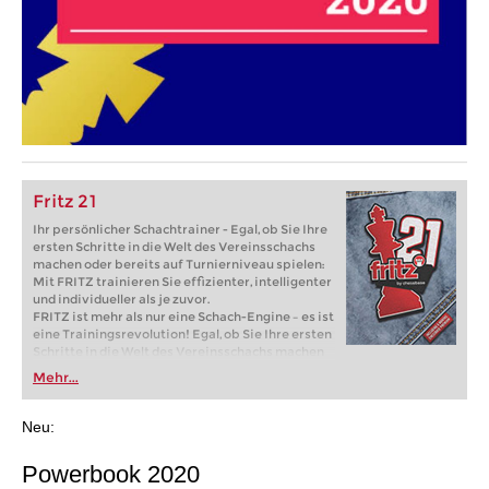
Fritz 21
Ihr persönlicher Schachtrainer - Egal, ob Sie Ihre
ersten Schritte in die Welt des Vereinsschachs
machen oder bereits auf Turnierniveau spielen:
Mit FRITZ trainieren Sie effizienter, intelligenter
und individueller als je zuvor.
FRITZ ist mehr als nur eine Schach-Engine – es ist
eine Trainingsrevolution! Egal, ob Sie Ihre ersten
Schritte in die Welt des Vereinsschachs machen
oder bereits auf Turnierniveau spielen: Mit
Mehr...
FRITZ trainieren Sie effizienter, intelligenter und
individueller als je zuvor.
Neu:
Powerbook 2020