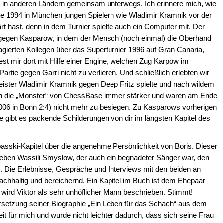
h in anderen Ländern gemeinsam unterwegs. Ich erinnere mich, wie
lite 1994 in München jungen Spielern wie Wladimir Kramnik vor der
rt hast, denn in dem Turnier spielte auch ein Computer mit. Der
e gegen Kasparow, in dem der Mensch (noch einmal) die Oberhand
gagierten Kollegen über das Superturnier 1996 auf Gran Canaria,
t mir dort mit Hilfe einer Engine, welchen Zug Karpow im
rtie gegen Garri nicht zu verlieren. Und schließlich erlebten wir
eister Wladimir Kramnik gegen Deep Fritz spielte und nach wildem
urden die „Monster“ von ChessBase immer stärker und waren am Ende
06 in Bonn 2:4) nicht mehr zu besiegen. Zu Kasparows vorherigen
gibt es packende Schilderungen von dir im längsten Kapitel des
Spasski-Kapitel über die angenehme Persönlichkeit von Boris. Dieser
neben Wassili Smyslow, der auch ein begnadeter Sänger war, den
. Die Erlebnisse, Gespräche und Interviews mit den beiden an
achhaltig und bereichernd. Ein Kapitel im Buch ist dem Ehepaar
wird Viktor als sehr unhöflicher Mann beschrieben. Stimmt!
rsetzung seiner Biographie „Ein Leben für das Schach“ aus dem
 für mich und wurde nicht leichter dadurch, dass sich seine Frau