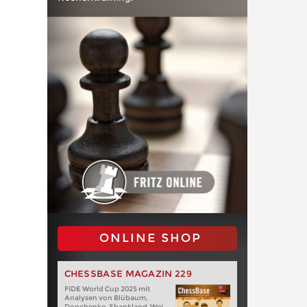
ONLINE SHOP
CHESSBASE MAGAZIN 229
FIDE World Cup 2025 mit
Analysen von Blübaum,
Donchenko, Shankland, Wei