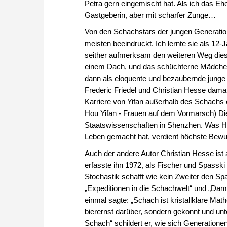
Petra gern eingemischt hat. Als ich das Eh
Gastgeberin, aber mit scharfer Zunge…
Von den Schachstars der jungen Generation
meisten beeindruckt. Ich lernte sie als 12
seither aufmerksam den weiteren Weg dies
einem Dach, und das schüchterne Mädchen
dann als eloquente und bezaubernde junge 
Frederic Friedel und Christian Hesse dama
Karriere von Yifan außerhalb des Schachs 
Hou Yifan - Frauen auf dem Vormarsch) Die 
Staatswissenschaften in Shenzhen. Was Ho
Leben gemacht hat, verdient höchste Bew
Auch der andere Autor Christian Hesse ist 
erfasste ihn 1972, als Fischer und Spasski
Stochastik schafft wie kein Zweiter den 
„Expeditionen in die Schachwelt“ und „Dame
einmal sagte: „Schach ist kristallklare Ma
bierernst darüber, sondern gekonnt und un
Schach“ schildert er, wie sich Generatio