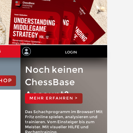
S
LOGIN
Noch keinen
ChessBase
HOP
Account?
MEHR ERFAHREN >
Das Schachprogramm im Browser! Mit
Fritz online spielen, analysieren und
trainieren. Vom Einsteiger bis zum
Meister. Mit visueller HILFE und
Rechentraining.