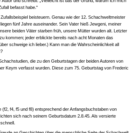
 Autor und schreibt: „Vielleicht ist das der Grund, warum ich mich
ufall befasst habe.“
s Zufallsbeispiel beisteuern. Genau wie der 12. Schachweltmeister
liegen fünf Jahre auseinander. Sein Vater hieß Jewgeni, meiner
sere beiden Väter starben früh, unsere Mütter wurden alt. Letzter
elt zu kommen; jeder erblickte bereits nach acht Monaten das
ber schweige ich lieber.) Kann man die Wahrscheinlichkeit all
n?
Schachstudien, die zu den Geburtstagen der beiden Autoren von
r Keym verfasst wurden. Diese zum 75. Geburtstag von Frederic
nie (f2, f4, f5 und f8) entsprechend der Anfangsbuchstaben von
richten sich nach seinem Geburtsdatum 2.8.45. Als versierte
schnell.
 Freude an Geschichten über die menschliche Seite der Schachwelt