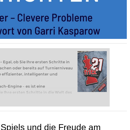
 Egal, ob Sie Ihre ersten Schritte in
achen oder bereits auf Turnierniveau
 effizienter, intelligenter und
ach-Engine – es ist eine
e Ihre ersten Schritte in die Welt des
eits auf Turnierniveau spielen: Mit
 intelligenter und individueller als je
 Spiels und die Freude am