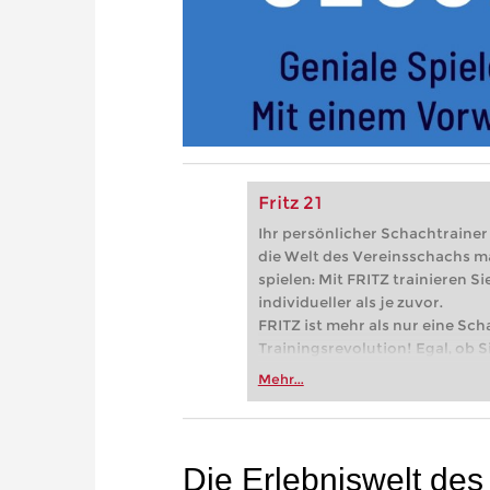
Fritz 21
Ihr persönlicher Schachtrainer -
die Welt des Vereinsschachs m
spielen: Mit FRITZ trainieren Sie
individueller als je zuvor.
FRITZ ist mehr als nur eine Sch
Trainingsrevolution! Egal, ob Si
Vereinsschachs machen oder ber
Mehr...
FRITZ trainieren Sie effizienter,
zuvor.
Die Erlebniswelt des