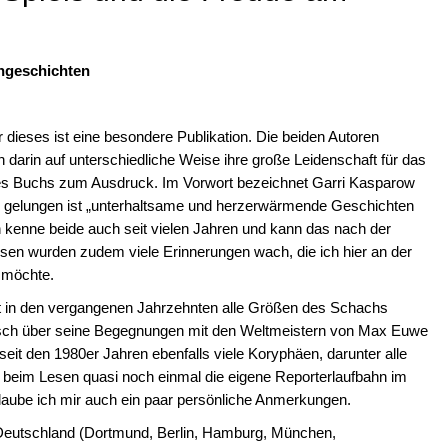
chgeschichten
 dieses ist eine besondere Publikation. Die beiden Autoren
n darin auf unterschiedliche Weise ihre große Leidenschaft für das
des Buchs zum Ausdruck. Im Vorwort bezeichnet Garri Kasparow
 gelungen ist „unterhaltsame und herzerwärmende Geschichten
 kenne beide auch seit vielen Jahren und kann das nach der
sen wurden zudem viele Erinnerungen wach, die ich hier an der
n möchte.
t in den vergangenen Jahrzehnten alle Größen des Schachs
stisch über seine Begegnungen mit den Weltmeistern von Max Euwe
eit den 1980er Jahren ebenfalls viele Koryphäen, darunter alle
te beim Lesen quasi noch einmal die eigene Reporterlaufbahn im
rlaube ich mir auch ein paar persönliche Anmerkungen.
in Deutschland (Dortmund, Berlin, Hamburg, München,