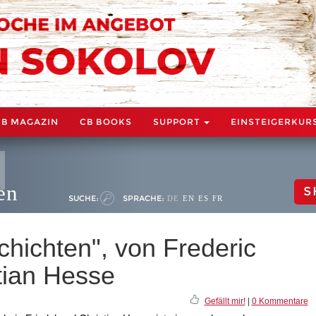
CB MAGAZIN
CB BOOKS
SUPPORT
EINSTEIGERKUR
en
S
SUCHE:
SPRACHE:
DE
EN
ES
FR
hichten", von Frederic
tian Hesse
Gefällt mir!
|
0 Kommentare