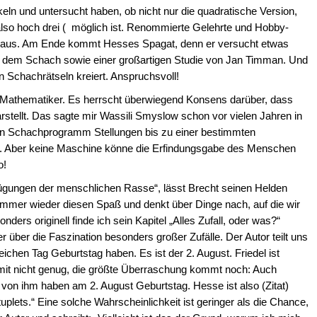
ln und untersucht haben, ob nicht nur die quadratische Version,
also hoch drei ( möglich ist. Renommierte Gelehrte und Hobby-
n aus. Am Ende kommt Hesses Spagat, denn er versucht etwas
 dem Schach sowie einer großartigen Studie von Jan Timman. Und
 Schachrätseln kreiert. Anspruchsvoll!
e Mathematiker. Es herrscht überwiegend Konsens darüber, dass
stellt. Das sagte mir Wassili Smyslow schon vor vielen Jahren in
ein Schachprogramm Stellungen bis zu einer bestimmten
n. Aber keine Maschine könne die Erfindungsgabe des Menschen
o!
gungen der menschlichen Rasse“, lässt Brecht seinen Helden
 immer wieder diesen Spaß und denkt über Dinge nach, auf die wir
rs originell finde ich sein Kapitel „Alles Zufall, oder was?“
 er über die Faszination besonders großer Zufälle. Der Autor teilt uns
eichen Tag Geburtstag haben. Es ist der 2. August. Friedel ist
it nicht genug, die größte Überraschung kommt noch: Auch
e von ihm haben am 2. August Geburtstag. Hesse ist also (Zitat)
uplets.“ Eine solche Wahrscheinlichkeit ist geringer als die Chance,