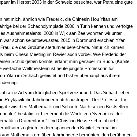
epaar im Herbst 2003 in der Schweiz besuchte, war Petra eine gute
 hat mich, ähnlich wie Frederic, die Chinesin Hou Yifan am
-Jährige bei der Schacholympiade 2006 in Turin kennen und verfolgte
es Ausnahmetalents. 2008 in Wijk aan Zee wohnten wir unter
 war schon selbstbewusster. 2015 in Dortmund erschien Yifan
Frau, die das Großmeisterturnier bereicherte. Natürlich kamen
ls beim Chess Meeting im Revier auch vorbei. Wie Frederic der
einen Schub geben konnte, erfährt man genauer im Buch. (Kapitel
vierfache Weltmeisterin ist heute jüngste Professorin für
u Yifan im Schach geleistet und bisher überhaupt aus ihrem
underung.
auf seine Art vom königlichen Spiel verzaubert. Das Schachfieber
 in Reykjavik ihr Jahrhundertmatch austrugen. Der Professor für
Spagat zwischen Mathematik und Schach. Nach seinen Bestsellern
nopfer“ bestätigt er hier erneut die Worte von Svenonius, der
thematik in Dramenform.“ Und Christian Hesse schreibt nicht
terhaltsam zugleich. In dem spannenden Kapitel „Fermat im
nen von Mathematikern über Jahrhunderte bemühten, den berühmten