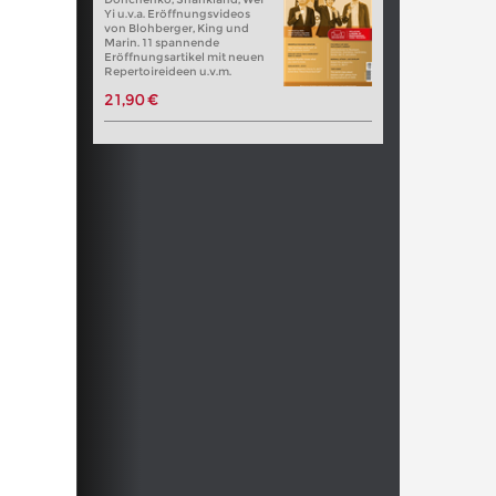
Yi u.v.a. Eröffnungsvideos
von Blohberger, King und
Marin. 11 spannende
Eröffnungsartikel mit neuen
Repertoireideen u.v.m.
21,90 €