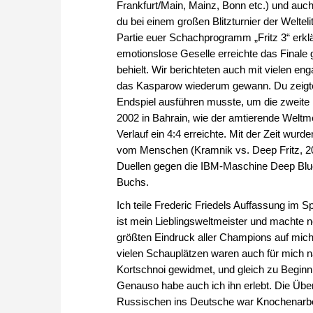
Frankfurt/Main, Mainz, Bonn etc.) und auc
du bei einem großen Blitzturnier der Welte
Partie euer Schachprogramm „Fritz 3“ erklä
emotionslose Geselle erreichte das Final
behielt. Wir berichteten auch mit vielen en
das Kasparow wiederum gewann. Du zeigtes
Endspiel ausführen musste, um die zweite Pa
2002 in Bahrain, wie der amtierende Weltm
Verlauf ein 4:4 erreichte. Mit der Zeit w
vom Menschen (Kramnik vs. Deep Fritz, 20
Duellen gegen die IBM-Maschine Deep Blue 
Buchs.
Ich teile Frederic Friedels Auffassung im 
ist mein Lieblingsweltmeister und machte 
größten Eindruck aller Champions auf mich
vielen Schauplätzen waren auch für mich n
Kortschnoi gewidmet, und gleich zu Beginn 
Genauso habe auch ich ihn erlebt. Die Übe
Russischen ins Deutsche war Knochenarbeit