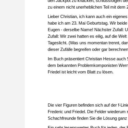
den Jackpot zu knacken, schlussfolgert der
zu einem nicht unerheblichen Teil mit dem Z
Lieber Christian, ich kann auch ein eigene
habe ich am 23. Mai Geburtstag. Wir beide 
Eugen - derselbe Name! Nächster Zufall: Un
Zufall: Wir zwei hatten es eilig, auf die W
Tageslicht. (Was uns momentan trennt, darü
dieser Zufälle begreifen oder gar berechne
Im Buch präsentiert Christian Hesse auch 
dem bekannten Problemkomponisten Werne
Friedel ist leicht vom Blatt zu lösen.
Die vier Figuren befinden sich auf der f-Li
Frederic und Friedel. Die Felder wiederum 
Schachfreunde finden Sie die Lösung ganz 
Ein sehr lesenswertes Buch für jeden, der