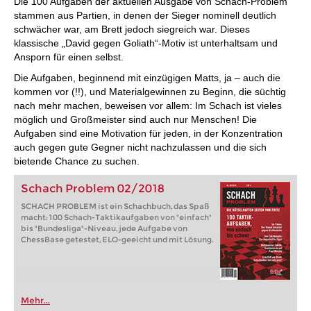
Die 100 Aufgaben der aktuellen Ausgabe von Schach-Problem
stammen aus Partien, in denen der Sieger nominell deutlich
schwächer war, am Brett jedoch siegreich war. Dieses
klassische „David gegen Goliath“-Motiv ist unterhaltsam und
Ansporn für einen selbst.
Die Aufgaben, beginnend mit einzügigen Matts, ja – auch die
kommen vor (!!), und Materialgewinnen zu Beginn, die süchtig
nach mehr machen, beweisen vor allem: Im Schach ist vieles
möglich und Großmeister sind auch nur Menschen! Die
Aufgaben sind eine Motivation für jeden, in der Konzentration
auch gegen gute Gegner nicht nachzulassen und die sich
bietende Chance zu suchen.
Schach Problem 02/2018
SCHACH PROBLEM ist ein Schachbuch, das Spaß
macht: 100 Schach-Taktikaufgaben von "einfach"
bis "Bundesliga"-Niveau, jede Aufgabe von
ChessBase getestet, ELO-geeicht und mit Lösung.
Mehr...