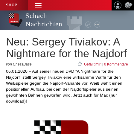
SHOP
TOGGLE
NAVIGATION
Schach
Nachrichten
Neu: Sergey Tiviakov: A
Nightmare for the Najdorf
von ChessBase
Gefällt mir!
|
0 Kommentare
06.01.2020 – Auf seiner neuen DVD "A Nightmare for the
Najdorf" stellt Sergey Tiviakov eine wirksamme Waffe für den
Weißspieler gegen die Najdorf-Variante vor. Weiß wählt einen
positionellen Aufbau, bei dem der Najdorfspieler aus seinen
gewohnten Bahnen geworfen wird. Jetzt auch für Mac (nur
download)!