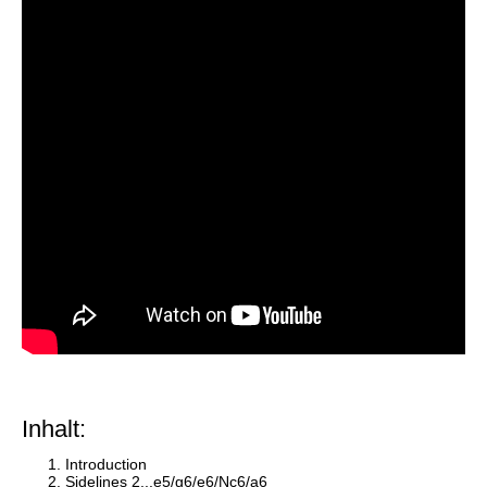
Inhalt:
Introduction
Sidelines 2...e5/g6/e6/Nc6/a6