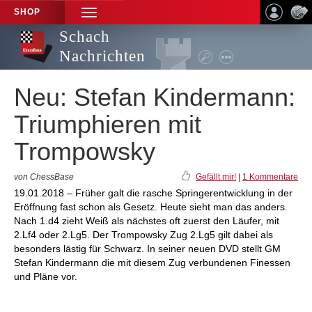
SHOP
TOGGLE
NAVIGATION
Schach
Nachrichten
Neu: Stefan Kindermann:
Triumphieren mit
Trompowsky
von ChessBase
Gefällt mir!
|
1 Kommentare
19.01.2018 – Früher galt die rasche Springerentwicklung in der
Eröffnung fast schon als Gesetz. Heute sieht man das anders.
Nach 1.d4 zieht Weiß als nächstes oft zuerst den Läufer, mit
2.Lf4 oder 2.Lg5. Der Trompowsky Zug 2.Lg5 gilt dabei als
besonders lästig für Schwarz. In seiner neuen DVD stellt GM
Stefan Kindermann die mit diesem Zug verbundenen Finessen
und Pläne vor.