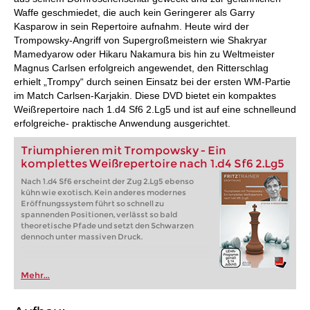
Waffe geschmiedet, die auch kein Geringerer als Garry
Kasparow in sein Repertoire aufnahm. Heute wird der
Trompowsky-Angriff von Supergroßmeistern wie Shakryar
Mamedyarow oder Hikaru Nakamura bis hin zu Weltmeister
Magnus Carlsen erfolgreich angewendet, den Ritterschlag
erhielt „Trompy“ durch seinen Einsatz bei der ersten WM-Partie
im Match Carlsen-Karjakin. Diese DVD bietet ein kompaktes
Weißrepertoire nach 1.d4 Sf6 2.Lg5 und ist auf eine schnelleund
erfolgreiche- praktische Anwendung ausgerichtet.
Triumphieren mit Trompowsky - Ein
komplettes Weißrepertoire nach 1.d4 Sf6 2.Lg5
Nach 1.d4 Sf6 erscheint der Zug 2.Lg5 ebenso
kühn wie exotisch. Kein anderes modernes
Eröffnungssystem führt so schnell zu
spannenden Positionen, verlässt so bald
theoretische Pfade und setzt den Schwarzen
dennoch unter massiven Druck.
Mehr...