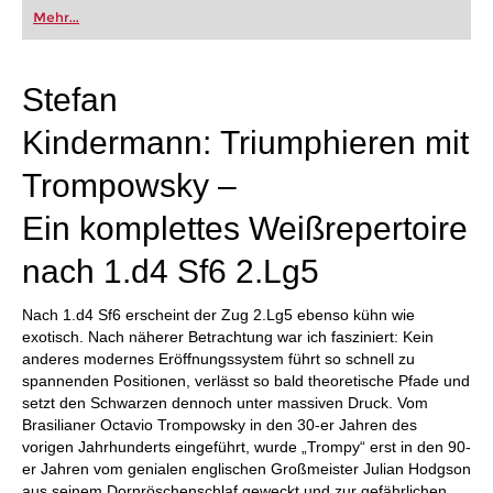
oder bereits auf Turnierniveau spielen: Mit
Mehr...
FRITZ trainieren Sie effizienter, intelligenter und
individueller als je zuvor.
Stefan
Kindermann: Triumphieren mit
Trompowsky –
Ein komplettes Weißrepertoire
nach 1.d4 Sf6 2.Lg5
Nach 1.d4 Sf6 erscheint der Zug 2.Lg5 ebenso kühn wie
exotisch. Nach näherer Betrachtung war ich fasziniert: Kein
anderes modernes Eröffnungssystem führt so schnell zu
spannenden Positionen, verlässt so bald theoretische Pfade und
setzt den Schwarzen dennoch unter massiven Druck. Vom
Brasilianer Octavio Trompowsky in den 30-er Jahren des
vorigen Jahrhunderts eingeführt, wurde „Trompy“ erst in den 90-
er Jahren vom genialen englischen Großmeister Julian Hodgson
aus seinem Dornröschenschlaf geweckt und zur gefährlichen