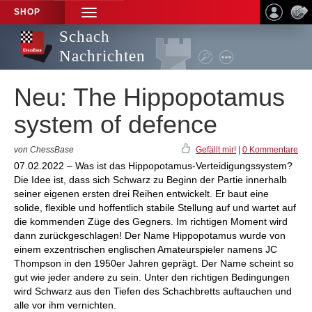
SHOP
TOGGLE
NAVIGATION
Schach
Nachrichten
Neu: The Hippopotamus
system of defence
von ChessBase
Gefällt mir!
|
0 Kommentare
07.02.2022 – Was ist das Hippopotamus-Verteidigungssystem?
Die Idee ist, dass sich Schwarz zu Beginn der Partie innerhalb
seiner eigenen ersten drei Reihen entwickelt. Er baut eine
solide, flexible und hoffentlich stabile Stellung auf und wartet auf
die kommenden Züge des Gegners. Im richtigen Moment wird
dann zurückgeschlagen! Der Name Hippopotamus wurde von
einem exzentrischen englischen Amateurspieler namens JC
Thompson in den 1950er Jahren geprägt. Der Name scheint so
gut wie jeder andere zu sein. Unter den richtigen Bedingungen
wird Schwarz aus den Tiefen des Schachbretts auftauchen und
alle vor ihm vernichten.