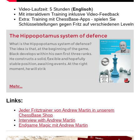
Video-Laufzeit: 5 Stunden (
Englisch
)
Mit interaktivem Training inklusive Video-Feedback
Extra: Training mit ChessBase-Apps - spielen Sie
Schlüsselstellungen gegen Fritz auf verschiedenen Leveln
The Hippopotamus system of defence
What is the Hippopotamus system of defence?
The idea is that, at the beginning of the game,
Black develops within his own first three ranks.
He constructs a solid, flexible and hopefully
stable position, awaiting events. At the right
moment, he will strik
Mehr...
Links:
Jeder Fritztrainer von Andrew Martin in unserem
ChessBase Shop
Interview with Andrew Martin
Endgame Magic mit Andrew Martin