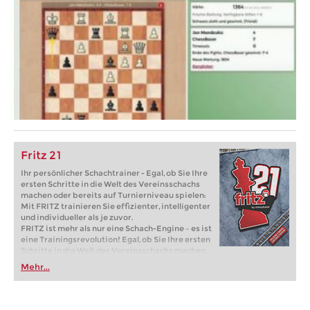
Fritz 21
Ihr persönlicher Schachtrainer - Egal, ob Sie Ihre
ersten Schritte in die Welt des Vereinsschachs
machen oder bereits auf Turnierniveau spielen:
Mit FRITZ trainieren Sie effizienter, intelligenter
und individueller als je zuvor.
FRITZ ist mehr als nur eine Schach-Engine – es ist
eine Trainingsrevolution! Egal, ob Sie Ihre ersten
Schritte in die Welt des Vereinsschachs machen
oder bereits auf Turnierniveau spielen: Mit
Mehr...
FRITZ trainieren Sie effizienter, intelligenter und
individueller als je zuvor.