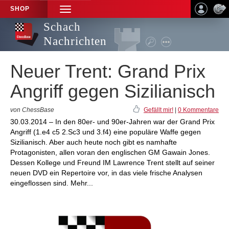
SHOP
TOGGLE
NAVIGATION
Schach
Nachrichten
Neuer Trent: Grand Prix
Angriff gegen Sizilianisch
von ChessBase
Gefällt mir!
|
0 Kommentare
30.03.2014 – In den 80er- und 90er-Jahren war der Grand Prix
Angriff (1.e4 c5 2.Sc3 und 3.f4) eine populäre Waffe gegen
Sizilianisch. Aber auch heute noch gibt es namhafte
Protagonisten, allen voran den englischen GM Gawain Jones.
Dessen Kollege und Freund IM Lawrence Trent stellt auf seiner
neuen DVD ein Repertoire vor, in das viele frische Analysen
eingeflossen sind. Mehr...