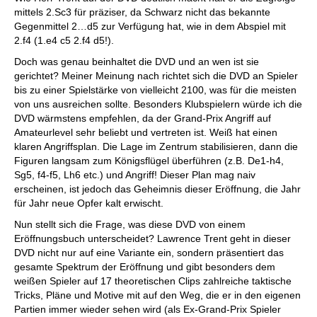
mittels 2.Sc3 für präziser, da Schwarz nicht das bekannte
Gegenmittel 2…d5 zur Verfügung hat, wie in dem Abspiel mit
2.f4 (1.e4 c5 2.f4 d5!).
Doch was genau beinhaltet die DVD und an wen ist sie
gerichtet? Meiner Meinung nach richtet sich die DVD an Spieler
bis zu einer Spielstärke von vielleicht 2100, was für die meisten
von uns ausreichen sollte. Besonders Klubspielern würde ich die
DVD wärmstens empfehlen, da der Grand-Prix Angriff auf
Amateurlevel sehr beliebt und vertreten ist. Weiß hat einen
klaren Angriffsplan. Die Lage im Zentrum stabilisieren, dann die
Figuren langsam zum Königsflügel überführen (z.B. De1-h4,
Sg5, f4-f5, Lh6 etc.) und Angriff! Dieser Plan mag naiv
erscheinen, ist jedoch das Geheimnis dieser Eröffnung, die Jahr
für Jahr neue Opfer kalt erwischt.
Nun stellt sich die Frage, was diese DVD von einem
Eröffnungsbuch unterscheidet? Lawrence Trent geht in dieser
DVD nicht nur auf eine Variante ein, sondern präsentiert das
gesamte Spektrum der Eröffnung und gibt besonders dem
weißen Spieler auf 17 theoretischen Clips zahlreiche taktische
Tricks, Pläne und Motive mit auf den Weg, die er in den eigenen
Partien immer wieder sehen wird (als Ex-Grand-Prix Spieler