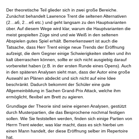
Der theoretische Teil glieder sich in zwei große Bereiche.
Zunächst behandelt Lawrence Trent die seltenen Alternativen
(2…a6, 2…e6 etc.) und geht langsam zu den Hauptvarianten
über. Auf diesem Wege wird klar, warum die Hauptvarianten die
meist gespielten Züge sind und wie Weiß in den seltenen
Abspielen gutes Spiel erhält. Bemerkenswert ist auch die
Tatsache, dass Herr Trent einige neue Trends der Eröffnung
aufzeigt, die dem Gegner einige Schwierigkeiten stellen und ihn
kalt überraschen können, sollte er sich nicht ausgiebig darauf
vorbereitet haben (z.B. in der ersten Runde eines Opens). Auch
in den späteren Analysen sieht man, dass der Autor eine große
Auswahl an Plänen abdeckt und sich nicht auf eine Idee
beschränkt. Dadurch bekommt der Schüler eine gute
Allgemeinbildung in Sachen Grand-Prix Attack, welche ihm
ermöglicht, flexibel am Brett zu agieren.
Grundlage der Theorie sind seine eigenen Analysen, gestützt
durch Musterpartien, die das Besprochene nochmal festigen
sollen. Wie Sie feststellen werden, finden sich einige Partien von
Herrn Trent wieder, was klar macht, dass es sich hierbei um
einen Mann handelt, der diese Eröffnung selber im Repertoire
hat.