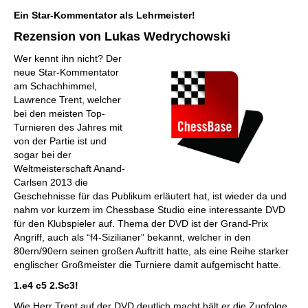
individueller als je zuvor.
Ein Star-Kommentator als Lehrmeister!
Rezension von Lukas Wedrychowski
Wer kennt ihn nicht? Der
neue Star-Kommentator
am Schachhimmel,
Lawrence Trent, welcher
bei den meisten Top-
Turnieren des Jahres mit
von der Partie ist und
sogar bei der
Weltmeisterschaft Anand-
Carlsen 2013 die
Geschehnisse für das Publikum erläutert hat, ist wieder da und
nahm vor kurzem im Chessbase Studio eine interessante DVD
für den Klubspieler auf. Thema der DVD ist der Grand-Prix
Angriff, auch als “f4-Sizilianer” bekannt, welcher in den
80ern/90ern seinen großen Auftritt hatte, als eine Reihe starker
englischer Großmeister die Turniere damit aufgemischt hatte.
1.e4 c5 2.Sc3!
Wie Herr Trent auf der DVD deutlich macht hält er die Zugfolge